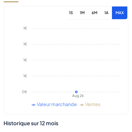
1S
1M
6M
1A
MAX
1€
1€
1€
1€
0€
Aug 26
Valeur marchande
Ventes
Historique sur 12 mois