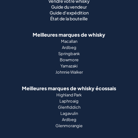
Vendre votre whisky
Guide du vendeur
Guide d'expédition
État de la bouteille
Meilleures marques de whisky
Macallan
Ardbeg
Springbank
Bowmore
Yamazaki
Johnnie Walker
Meilleures marques de whisky écossais
Highland Park
Laphroaig
Glenfiddich
Lagavulin
Ardbeg
Glenmorangie