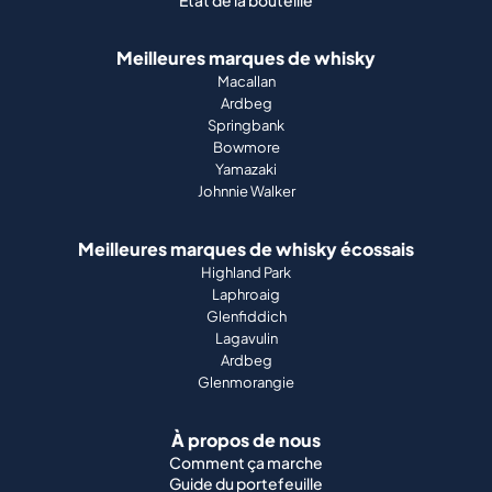
État de la bouteille
Meilleures marques de whisky
Macallan
Ardbeg
Springbank
Bowmore
Yamazaki
Johnnie Walker
Meilleures marques de whisky écossais
Highland Park
Laphroaig
Glenfiddich
Lagavulin
Ardbeg
Glenmorangie
À propos de nous
Comment ça marche
Guide du portefeuille