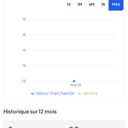
1S
1M
6M
1A
MAX
1€
1€
1€
1€
0€
Aug 26
Valeur marchande
Ventes
Historique sur 12 mois