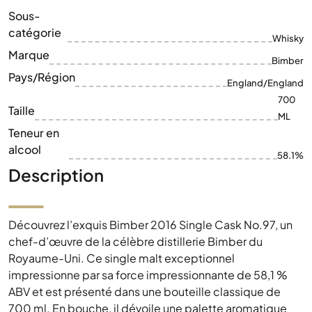
Sous-
catégorie
Whisky
Marque
Bimber
Pays/Région
England/England
700
Taille
ML
Teneur en
alcool
58.1%
Description
Découvrez l’exquis Bimber 2016 Single Cask No.97, un
chef-d’œuvre de la célèbre distillerie Bimber du
Royaume-Uni. Ce single malt exceptionnel
impressionne par sa force impressionnante de 58,1 %
ABV et est présenté dans une bouteille classique de
700 ml. En bouche, il dévoile une palette aromatique