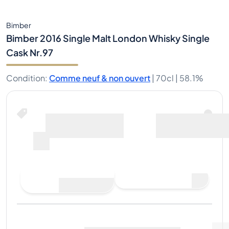
Bimber
Bimber 2016 Single Malt London Whisky Single
Cask Nr.97
Condition
:
Comme neuf & non ouvert
|
70cl |
58.1%
Acheter maintenant
y compris les frais
pour
d’expédition
--
Faire une offre
Acheter maintenant
d'achat
Dernière vente
:
Pas
Voir les données du marché
(
..
)