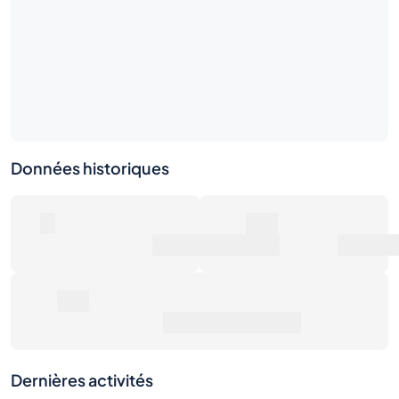
Données historiques
0
0€
Nombre de ventes
Valeur marchande
0€
Prix de vente moyen
Dernières activités