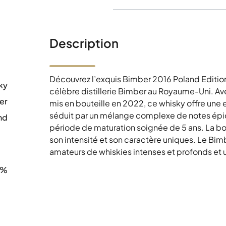
Description
Découvrez l’exquis Bimber 2016 Poland Edition
ky
célèbre distillerie Bimber au Royaume-Uni. Av
er
mis en bouteille en 2022, ce whisky offre un
séduit par un mélange complexe de notes épicé
nd
période de maturation soignée de 5 ans. La bo
0
son intensité et son caractère uniques. Le Bimb
amateurs de whiskies intenses et profonds et u
8%