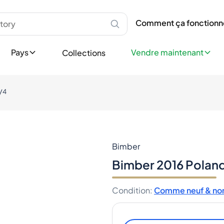
les
Écosse
Vendre en Tant que Parti
À propos de Spiritory
Speyside
Vendez vos bouteilles rap
Comment ça fonct
Comment ça fonctionn
velles Bouteilles
Islay
Guide de l'Acheteu
Vendre maintenant
Highlands
Guide du Portefeuil
Vendre Professionnelle
Pays
Vendre maintenant
Collections
Lowlands
Authentification
Touchez chaque jour des 
Campbeltown
État de la Bouteille
ions
Îles
Blog
Devenir marchand Spirit
Aide
5/4
Europe
ients
Irlande
llection
Angleterre
ée
Allemagne
x
France
Bimber
Espagne
Bimber 2016 Poland
Italie
Pays nordiques
Condition
:
Comme neuf & non
Asie
Japon