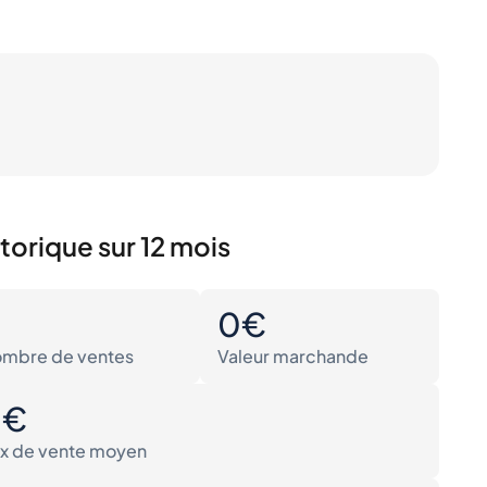
torique sur 12 mois
0
0€
mbre de ventes
Valeur marchande
0€
ix de vente moyen