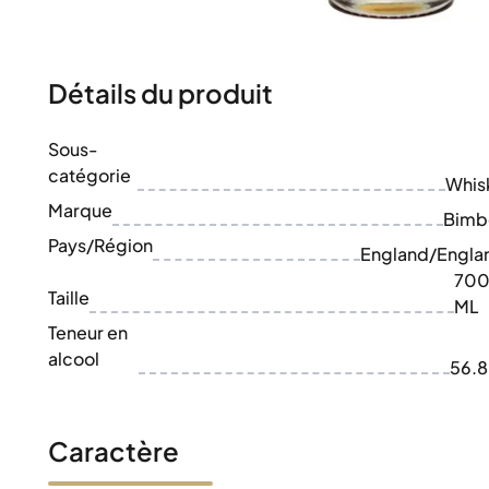
100-200€
Clase Azul
200-500€
Diplomatico
Prochaines Sorties
Don Julio
Gin Mare
Détails du produit
Collections
Mangabeiras
Favoris des Clients
Hennessy
Sous-
Rare & de Collection
Martell
catégorie
Éditions Limitées
Whis
Monkey 47
Distillerie Fermée
Marque
Remy Martin
Bimb
Whisky Fumé
Ron Zacapa
Pays/Région
England/Engla
Whisky Doux
70
Taille
ML
Teneur en
alcool
56.
Caractère