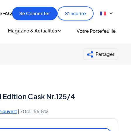
culier
idement, en toute sécurité et au meilleur prix.
ionne
e
FAQ
Se Connecter
S'inscrire
r
le
ment
Magazine & Actualités
Votre Portefeuille
milliers d'amateurs de whisky et de spiritueux.
ory
Partager
 Edition Cask Nr.125/4
 ouvert
|
70cl |
56.8%