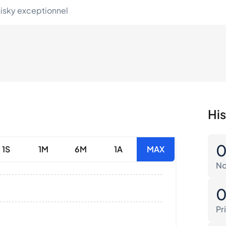
hisky exceptionnel
His
1S
1M
6M
1A
MAX
No
Pr