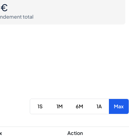
0€
ndement total
1S
1M
6M
1A
Max
x
Action