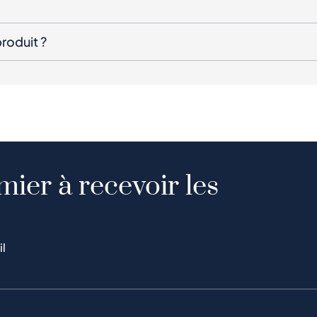
roduit ?
mier à recevoir les
il