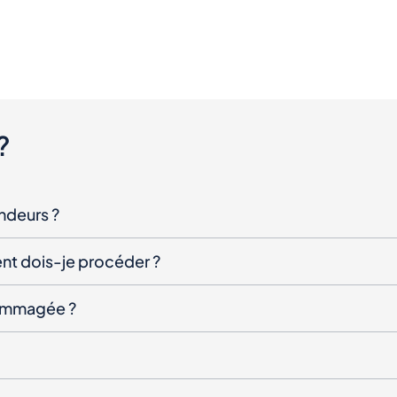
?
endeurs ?
nt dois-je procéder ?
ndommagée ?