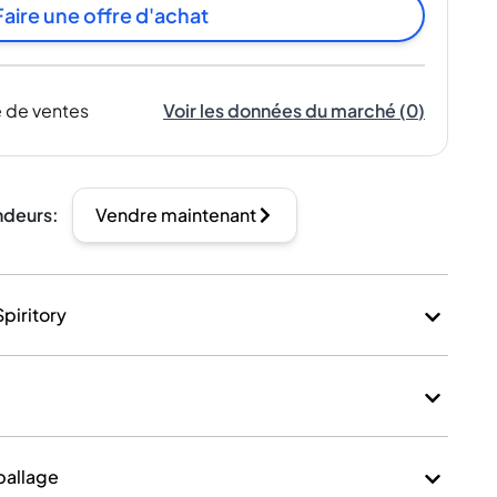
Faire une offre d'achat
 de ventes
Voir les données du marché
(
0
)
ndeurs
:
Vendre maintenant
Spiritory
mballage