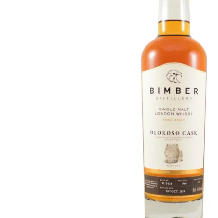
Taïwan
Glendronach
États-Unis
Highland Park
Redbreast
Marques
Royal Salute
Ardbeg
Springbank
Dalmore
Glenfiddich
Bourbon et Américain
Hibiki
Blanton's
Johnnie Walker
Booker's
Laphroaig
Eagle Rare
Macallan
Jack Daniel's
Midleton
Jim Beam
Springbank
Maker's Mark
Yamazaki
Michter's
Pappy Van Winkle
Meilleures Offres
Weller
Offres Chaudes
Woodford Reserve
Moins de 50€
50-100€
Spiritueux et Rhum