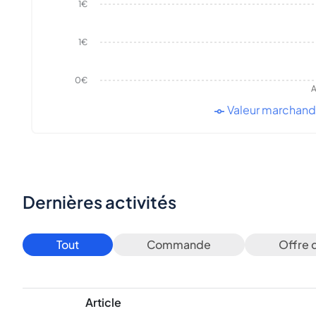
1€
1€
0€
A
Valeur marchan
Dernières activités
Tout
Commande
Offre 
Article