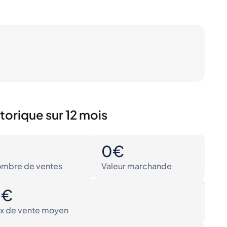
torique sur 12 mois
0
0€
mbre de ventes
Valeur marchande
0€
ix de vente moyen