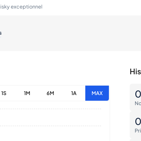
hisky exceptionnel
s
His
1S
1M
6M
1A
MAX
No
Pr