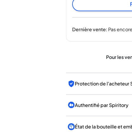
Inde
Taïwan
Chine
Corée
Dernière vente
:
Pas encore
Amérique et Caraïbes
États-Unis
Canada
Mexique
Pour les ve
Jamaïque
Guyana
Barbade
Protection de l'acheteur 
Authentifié par Spiritory
État de la bouteille et e