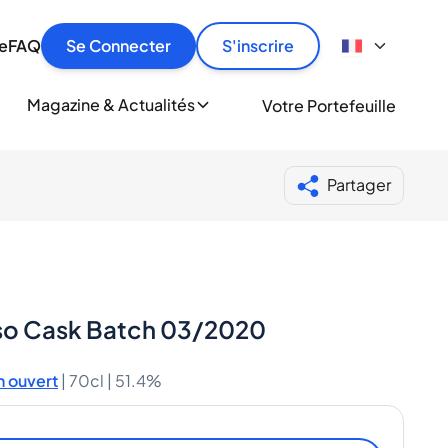
culier
idement, en toute sécurité et au meilleur prix.
ionne
e
FAQ
Se Connecter
S'inscrire
r
le
ment
Magazine & Actualités
Votre Portefeuille
milliers d'amateurs de whisky et de spiritueux.
ory
Partager
so Cask Batch 03/2020
 ouvert
|
70cl |
51.4%