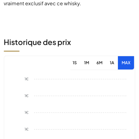
vraiment exclusif avec ce whisky.
Historique des prix
1S
1M
6M
1A
MAX
1€
1€
1€
1€