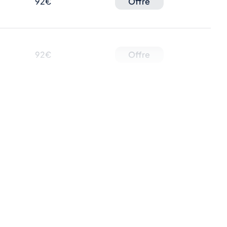
92€
Offre
92€
Offre