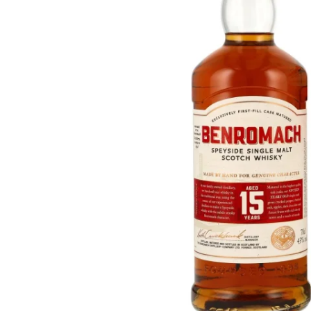
Taïwan
Glendronach
États-Unis
Highland Park
Redbreast
Marques
Royal Salute
Ardbeg
Springbank
Dalmore
Glenfiddich
Bourbon et Américain
Hibiki
Blanton's
Johnnie Walker
Booker's
Laphroaig
Eagle Rare
Macallan
Jack Daniel's
Midleton
Jim Beam
Springbank
Maker's Mark
Yamazaki
Michter's
Pappy Van Winkle
Meilleures Offres
Weller
Offres Chaudes
Woodford Reserve
Moins de 50€
50-100€
Spiritueux et Rhum