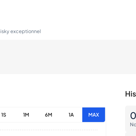
hisky exceptionnel
His
1S
1M
6M
1A
MAX
No