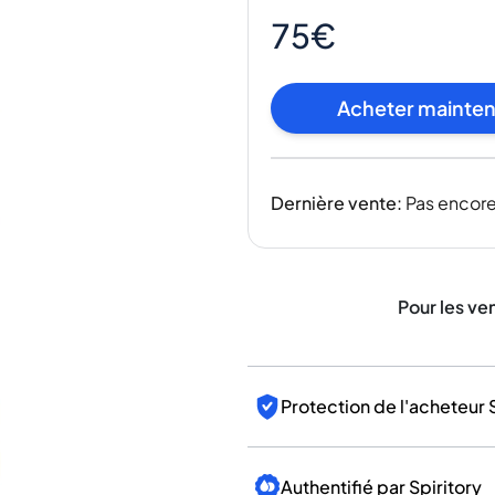
Inde
75€
Taïwan
Chine
Corée
Acheter mainte
Amérique et Caraïbes
États-Unis
Canada
Dernière vente
:
Pas encore
Mexique
Jamaïque
Guyana
Barbade
Pour les ve
Protection de l'acheteur 
Authentifié par Spiritory