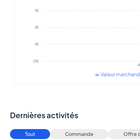
1€
1€
1€
0€
A
Valeur marchan
Dernières activités
Tout
Commande
Offre 