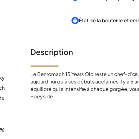
État de la bouteille et e
Description
Le Benromach 15 Years Old reste un chef-d’œu
ky
aujourd’hui qu’à ses débuts acclamés il y a 5 a
ch
équilibré qui s’intensifie à chaque gorgée, vou
Speyside.
de
0
0%