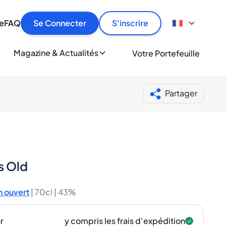
culier
idement, en toute sécurité et au meilleur prix.
ionne
e
FAQ
Se Connecter
S'inscrire
r
le
ment
Magazine & Actualités
Votre Portefeuille
milliers d'amateurs de whisky et de spiritueux.
ory
Partager
s Old
 ouvert
|
70cl |
43%
r
y compris les frais d’expédition