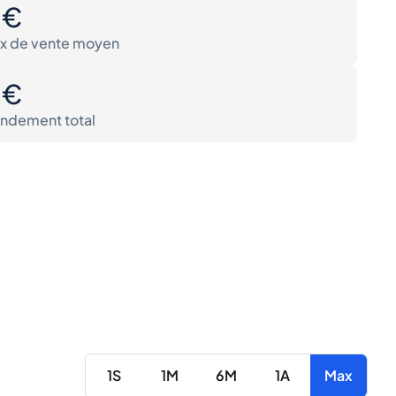
0€
ix de vente moyen
0€
ndement total
1S
1M
6M
1A
Max