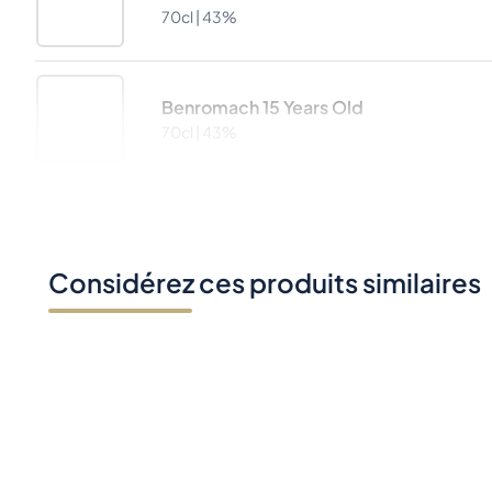
70cl |
43%
Benromach 15 Years Old
70cl |
43%
Considérez ces produits similaires