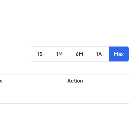
1S
1M
6M
1A
Max
x
Action