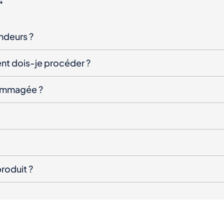
endeurs ?
nt dois-je procéder ?
ndommagée ?
roduit ?