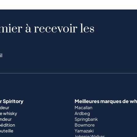
mier à recevoir les
il
 Spiritory
Meilleures marques de wh
ndeur
Macallan
e whisky
Ardbeg
endeur
Springbank
édition
Bowmore
outeille
Yamazaki
Johnnie Walker