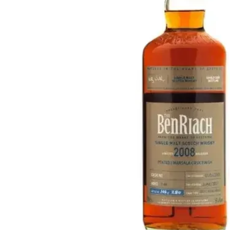
Taïwan
Glendronach
États-Unis
Highland Park
Redbreast
Marques
Royal Salute
Ardbeg
Springbank
Dalmore
Glenfiddich
Bourbon et Américain
Hibiki
Blanton's
Johnnie Walker
Booker's
Laphroaig
Eagle Rare
Macallan
Jack Daniel's
Midleton
Jim Beam
Springbank
Maker's Mark
Yamazaki
Michter's
Pappy Van Winkle
Meilleures Offres
Weller
Offres Chaudes
Woodford Reserve
Moins de 50€
50-100€
Spiritueux et Rhum