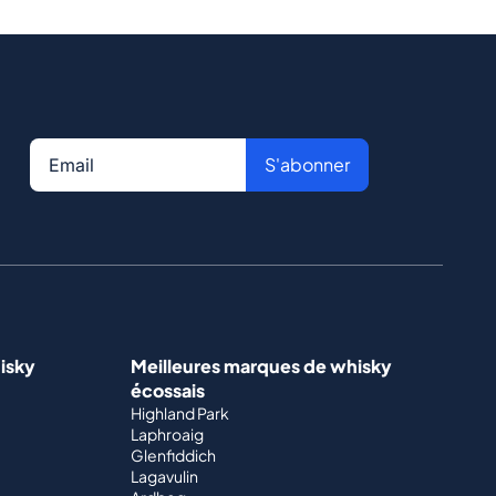
S'abonner
isky
Meilleures marques de whisky
écossais
Highland Park
Laphroaig
Glenfiddich
Lagavulin