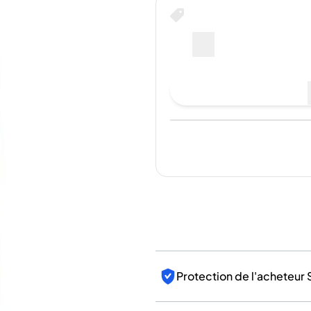
Inde
Acheter maintenant pou
Taïwan
Chine
--
Corée
Amérique et Caraïbes
Faire une offre d'achat
États-Unis
Canada
Mexique
Jamaïque
Dernière vente
:
Pas encore
Guyana
Barbade
Pour les ve
Protection de l'acheteur 