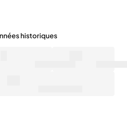
nnées historiques
0
0€
mbre de ventes
Valeur marchande
0€
ix de vente moyen