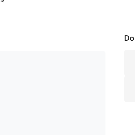
6%
Do
No
Pr