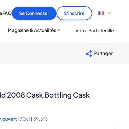
culier
idement, en toute sécurité et au meilleur prix.
ionne
e
FAQ
Se Connecter
S'inscrire
r
le
ment
Magazine & Actualités
Votre Portefeuille
milliers d'amateurs de whisky et de spiritueux.
ory
Partager
ld 2008 Cask Bottling Cask
 ouvert
|
70cl |
59.6%