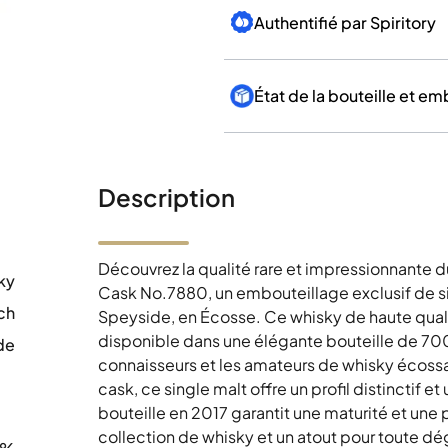
Authentifié par Spiritory
État de la bouteille et e
Description
Découvrez la qualité rare et impressionnante 
ky
Cask No.7880, un embouteillage exclusif de sin
ch
Speyside, en Écosse. Ce whisky de haute quali
disponible dans une élégante bouteille de 700 
de
connaisseurs et les amateurs de whisky écossais
0
cask, ce single malt offre un profil distinctif 
bouteille en 2017 garantit une maturité et une
collection de whisky et un atout pour toute dé