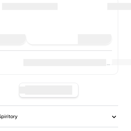
r
y compris les frais d’expédition
Acheter maintenant
 de ventes
Voir les données du marché
(
..
)
ndeurs
:
Vendre maintenant
Spiritory