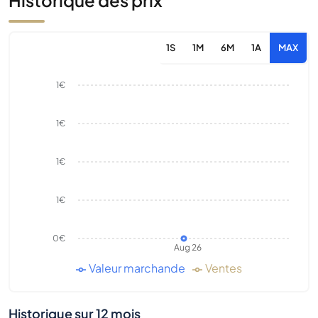
Historique des prix
1S
1M
6M
1A
MAX
1€
1€
1€
1€
0€
Aug 26
Valeur marchande
Ventes
Historique sur 12 mois