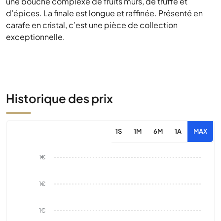
une bouche complexe de fruits mûrs, de truffe et
d’épices. La finale est longue et raffinée. Présenté en
carafe en cristal, c’est une pièce de collection
exceptionnelle.
Historique des prix
1S
1M
6M
1A
MAX
1€
1€
1€