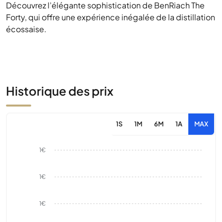
Découvrez l’élégante sophistication de BenRiach The
Forty, qui offre une expérience inégalée de la distillation
écossaise.
Historique des prix
1S
1M
6M
1A
MAX
1€
1€
1€