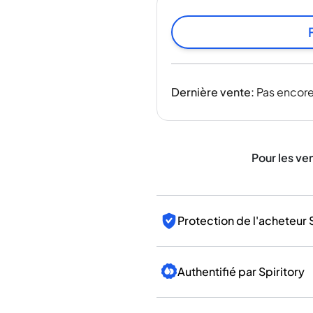
Inde
Taïwan
Chine
Corée
Amérique et Caraïbes
Dernière vente
:
Pas encore
États-Unis
Canada
Mexique
Jamaïque
Pour les ve
Guyana
Barbade
Protection de l'acheteur 
Authentifié par Spiritory