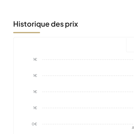
Historique des prix
1€
1€
1€
1€
0€
A