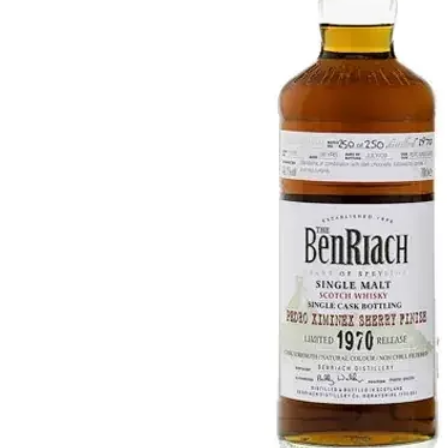
Taïwan
Glendronach
États-Unis
Highland Park
Redbreast
Marques
Royal Salute
Ardbeg
Springbank
Dalmore
Glenfiddich
Bourbon et Américain
Hibiki
Blanton's
Johnnie Walker
Booker's
Laphroaig
Eagle Rare
Macallan
Jack Daniel's
Midleton
Jim Beam
Springbank
Maker's Mark
Yamazaki
Michter's
Pappy Van Winkle
Meilleures Offres
Weller
Offres Chaudes
Woodford Reserve
Moins de 50€
50-100€
Spiritueux et Rhum