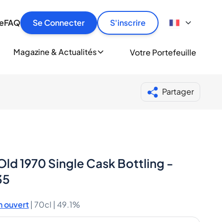
culier
idement, en toute sécurité et au meilleur prix.
ionne
e
FAQ
Se Connecter
S'inscrire
r
le
ment
Magazine & Actualités
Votre Portefeuille
milliers d'amateurs de whisky et de spiritueux.
ory
Partager
ld 1970 Single Cask Bottling -
35
 ouvert
|
70cl |
49.1%