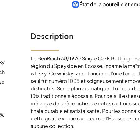
État de la bouteille et e
Description
Le BenRiach 38/1970 Single Cask Bottling - Ba
ky
région du Speyside en Ecosse, incarne la maîtri
ch
whisky. Ce whisky rare et ancien, d’une force 
seul fût numéro 1035 et soigneusement emboute
de
distinctifs. Sur le plan aromatique, il offre u
0
fûts traditionnels écossais. Pour cela, il est es
mélange de chêne riche, de notes de fruits suc
finale durable et satisfaisante. Pour les connai
1%
cette goutte venue du cœur de l’Écosse est un
aucune collection.