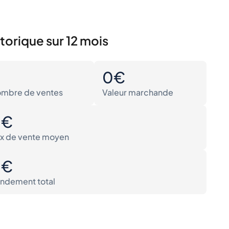
torique sur 12 mois
0
0€
mbre de ventes
Valeur marchande
0€
ix de vente moyen
0€
ndement total