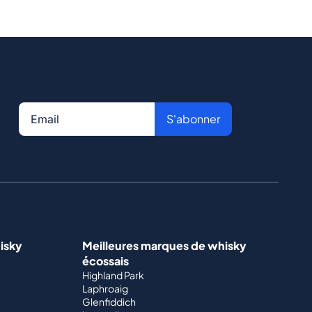
S'abonner
isky
Meilleures marques de whisky
écossais
Highland Park
Laphroaig
Glenfiddich