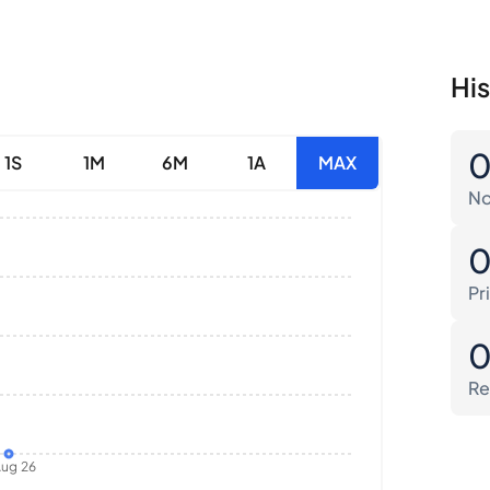
His
1S
1M
6M
1A
MAX
No
Pr
Re
ug 26