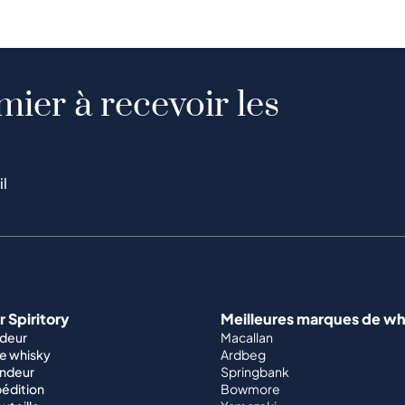
mier à recevoir les
il
 Spiritory
Meilleures marques de wh
ndeur
Macallan
e whisky
Ardbeg
endeur
Springbank
édition
Bowmore