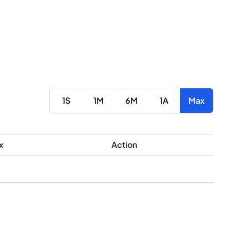
1S
1M
6M
1A
Max
x
Action