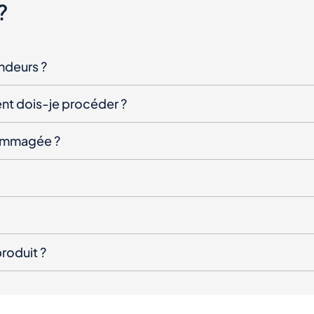
?
endeurs ?
nt dois-je procéder ?
ndommagée ?
roduit ?