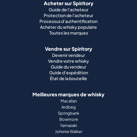
Vendre sur Spiritory
Devenir vendeur
Vendre votre whisky
Guide du vendeur
Guide d'expédition
État de la bouteille
Meilleures marques de whisky
Macallan
Ardbeg
Springbank
Bowmore
Yamazaki
Johnnie Walker
Meilleures marques de whisky écossais
Highland Park
Laphroaig
Glenfiddich
Lagavulin