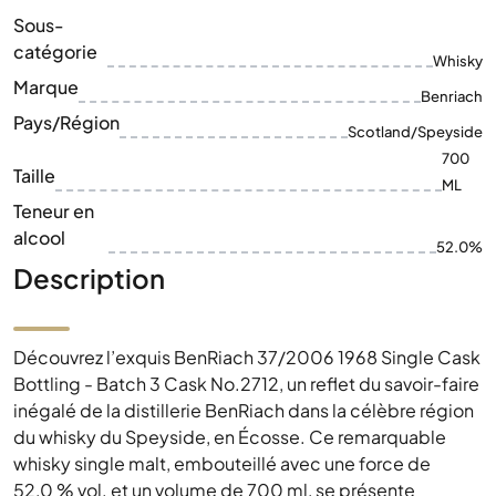
700
Taille
ML
Teneur en
alcool
52.0%
Description
Découvrez l’exquis BenRiach 37/2006 1968 Single Cask
Bottling - Batch 3 Cask No.2712, un reflet du savoir-faire
inégalé de la distillerie BenRiach dans la célèbre région
du whisky du Speyside, en Écosse. Ce remarquable
whisky single malt, embouteillé avec une force de
52,0 % vol. et un volume de 700 ml, se présente
comme un trésor exclusif pour les connaisseurs et les
collectionneurs. Le single malt BenRiach de 37 ans
séduit par sa gamme complexe d’arômes, qui
comprend de riches notes de fruits secs, d’épices et de
subtiles nuances fumées. Sa finale longue et