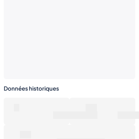
Données historiques
0
0€
Nombre de ventes
Valeur marchande
0€
Prix de vente moyen
Dernières activités