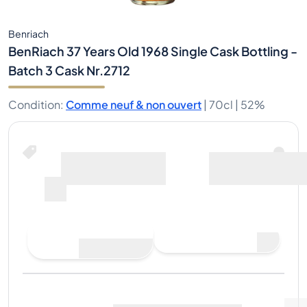
Benriach
BenRiach 37 Years Old 1968 Single Cask Bottling -
Batch 3 Cask Nr.2712
Condition
:
Comme neuf & non ouvert
|
70cl |
52%
Faire une offre d'achat
Dernière vente
:
Pas
Voir les données du marché
(
0
)
encore de ventes
Vendre maintenant