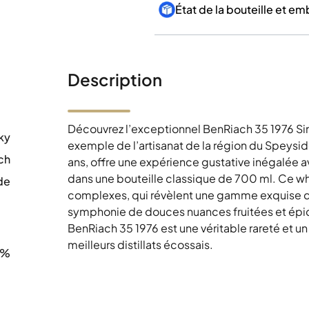
État de la bouteille et e
Description
Découvrez l’exceptionnel BenRiach 35 1976 Si
ky
exemple de l’artisanat de la région du Speysid
ch
ans, offre une expérience gustative inégalée 
dans une bouteille classique de 700 ml. Ce wh
de
complexes, qui révèlent une gamme exquise de
0
symphonie de douces nuances fruitées et épic
BenRiach 35 1976 est une véritable rareté et u
meilleurs distillats écossais.
2%