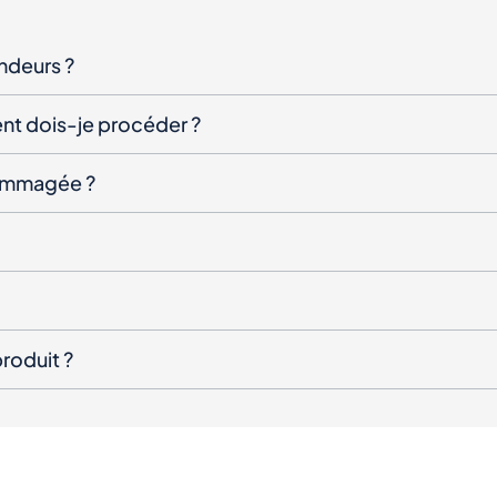
endeurs ?
nt dois-je procéder ?
ndommagée ?
roduit ?