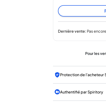
Inde
Taïwan
Chine
Corée
Amérique et Caraïbes
Dernière vente
:
Pas encore
États-Unis
Canada
Mexique
Jamaïque
Pour les ve
Guyana
Barbade
Protection de l'acheteur 
Authentifié par Spiritory