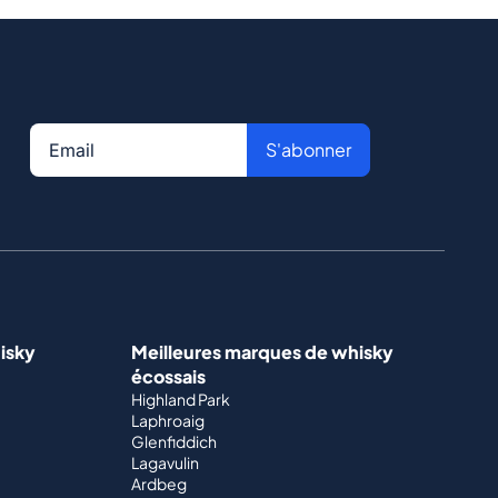
S'abonner
isky
Meilleures marques de whisky
écossais
Highland Park
Laphroaig
Glenfiddich
Lagavulin
Ardbeg