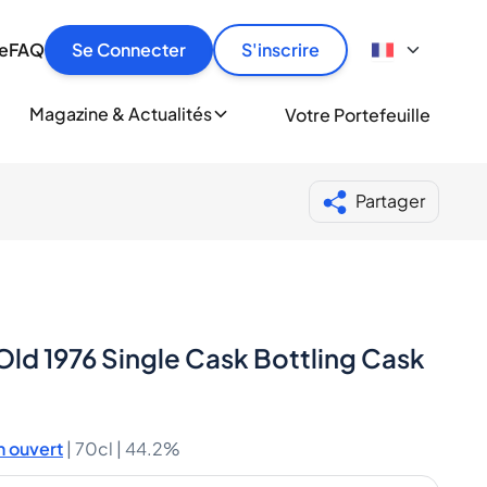
culier
idement, en toute sécurité et au meilleur prix.
ionne
e
FAQ
Se Connecter
S'inscrire
r
le
ment
Magazine & Actualités
Votre Portefeuille
milliers d'amateurs de whisky et de spiritueux.
ory
Partager
Old 1976 Single Cask Bottling Cask
 ouvert
|
70cl |
44.2%