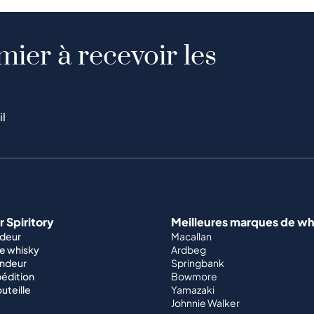
mier à recevoir les
il
 Spiritory
Meilleures marques de wh
ndeur
Macallan
e whisky
Ardbeg
endeur
Springbank
édition
Bowmore
outeille
Yamazaki
Johnnie Walker