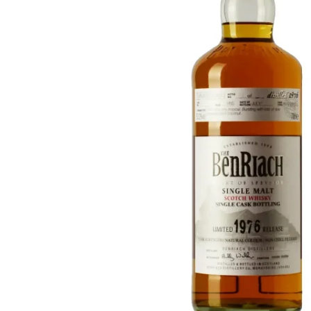
Taïwan
Glendronach
États-Unis
Highland Park
Redbreast
Marques
Royal Salute
Ardbeg
Springbank
Dalmore
Glenfiddich
Bourbon et Américain
Hibiki
Blanton's
Johnnie Walker
Booker's
Laphroaig
Eagle Rare
Macallan
Jack Daniel's
Midleton
Jim Beam
Springbank
Maker's Mark
Yamazaki
Michter's
Pappy Van Winkle
Meilleures Offres
Weller
Offres Chaudes
Woodford Reserve
Moins de 50€
50-100€
Spiritueux et Rhum