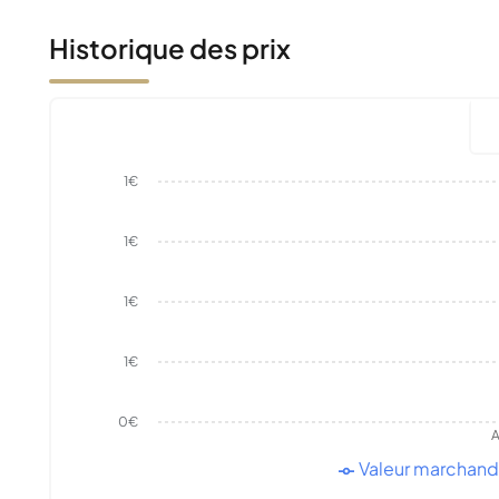
Historique des prix
1€
1€
1€
1€
0€
A
Valeur marchan