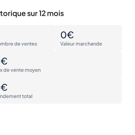
torique sur 12 mois
0
0€
mbre de ventes
Valeur marchande
0€
ix de vente moyen
0€
ndement total