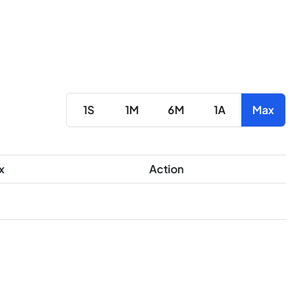
1S
1M
6M
1A
Max
x
Action