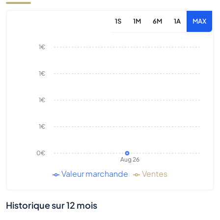
1S
1M
6M
1A
MAX
1€
1€
1€
1€
0€
Aug 26
Valeur marchande
Ventes
Historique sur 12 mois