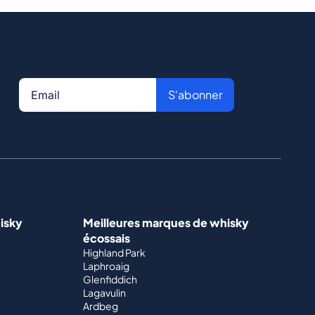
S'abonner
isky
Meilleures marques de whisky
écossais
Highland Park
Laphroaig
Glenfiddich
Lagavulin
Ardbeg