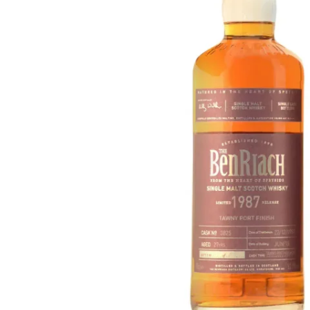
Taïwan
Glendronach
États-Unis
Highland Park
Redbreast
Marques
Royal Salute
Ardbeg
Springbank
Dalmore
Glenfiddich
Bourbon et Américain
Hibiki
Blanton's
Johnnie Walker
Booker's
Laphroaig
Eagle Rare
Macallan
Jack Daniel's
Midleton
Jim Beam
Springbank
Maker's Mark
Yamazaki
Michter's
Pappy Van Winkle
Meilleures Offres
Weller
Offres Chaudes
Woodford Reserve
Moins de 50€
50-100€
Spiritueux et Rhum