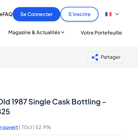
culier
idement, en toute sécurité et au meilleur prix.
ionne
e
FAQ
Se Connecter
S'inscrire
r
le
ment
Magazine & Actualités
Votre Portefeuille
milliers d'amateurs de whisky et de spiritueux.
ory
Partager
ld 1987 Single Cask Bottling -
825
 ouvert
|
70cl |
52.9%