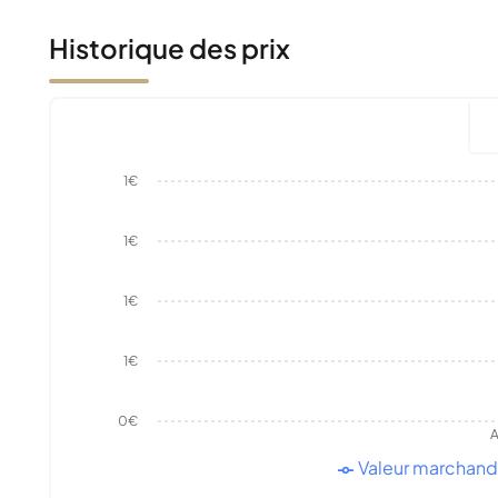
Historique des prix
1€
1€
1€
1€
0€
A
Valeur marchan