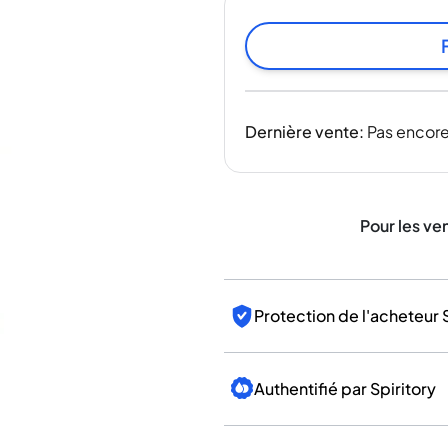
Inde
Taïwan
Chine
Corée
Amérique et Caraïbes
Dernière vente
:
Pas encore
États-Unis
Canada
Mexique
Jamaïque
Pour les ve
Guyana
Barbade
Protection de l'acheteur 
Authentifié par Spiritory