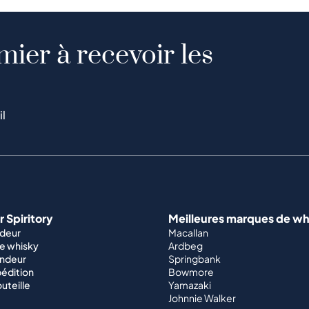
mier à recevoir les
il
 Spiritory
Meilleures marques de wh
ndeur
Macallan
e whisky
Ardbeg
endeur
Springbank
édition
Bowmore
outeille
Yamazaki
Johnnie Walker