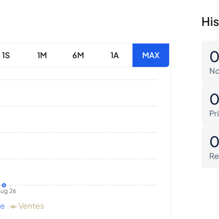
His
1S
1M
6M
1A
MAX
No
Pr
Re
ug 26
de
Ventes