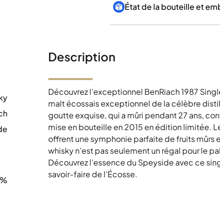
État de la bouteille et e
Description
Découvrez l’exceptionnel BenRiach 1987 Single
ky
malt écossais exceptionnel de la célèbre dist
ch
goutte exquise, qui a mûri pendant 27 ans, con
mise en bouteille en 2015 en édition limitée.
de
offrent une symphonie parfaite de fruits mûrs 
0
whisky n’est pas seulement un régal pour le pal
Découvrez l’essence du Speyside avec ce single
savoir-faire de l’Écosse.
9%