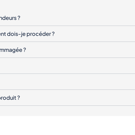
endeurs ?
nt dois-je procéder ?
ndommagée ?
roduit ?