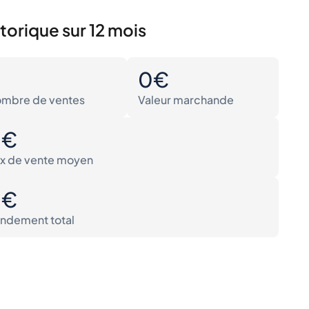
torique sur 12 mois
0
0€
mbre de ventes
Valeur marchande
0€
ix de vente moyen
0€
ndement total