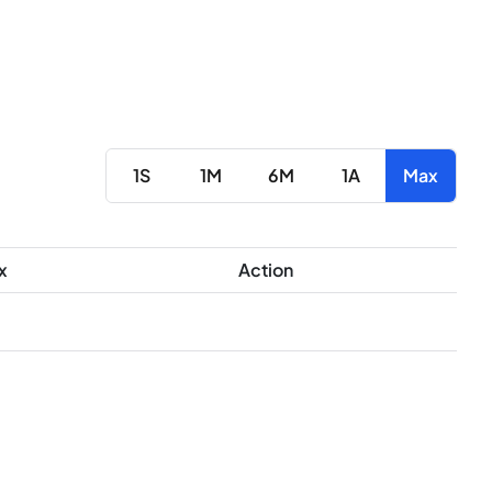
1S
1M
6M
1A
Max
x
Action