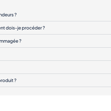
endeurs ?
nt dois-je procéder ?
ndommagée ?
roduit ?