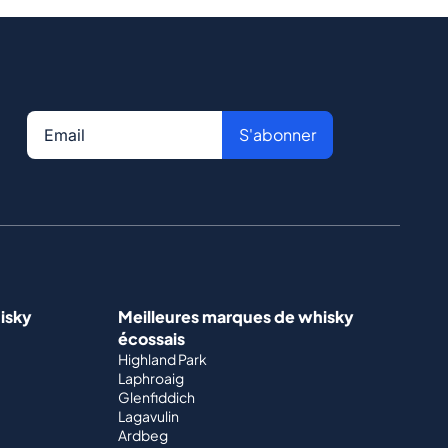
S'abonner
isky
Meilleures marques de whisky
écossais
Highland Park
Laphroaig
Glenfiddich
Lagavulin
Ardbeg