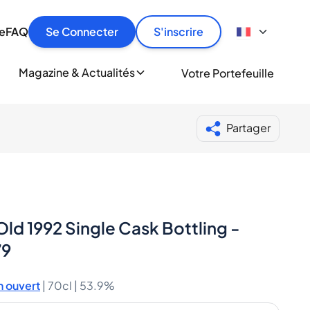
culier
idement, en toute sécurité et au meilleur prix.
ionne
e
FAQ
Se Connecter
S'inscrire
r
le
ment
Magazine & Actualités
Votre Portefeuille
milliers d'amateurs de whisky et de spiritueux.
ory
Partager
ld 1992 Single Cask Bottling -
79
 ouvert
|
70cl |
53.9%