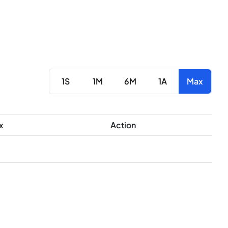
1S
1M
6M
1A
Max
x
Action