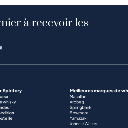
mier à recevoir les
il
 Spiritory
Meilleures marques de wh
ndeur
Macallan
e whisky
Ardbeg
endeur
Springbank
édition
Bowmore
outeille
Yamazaki
Johnnie Walker