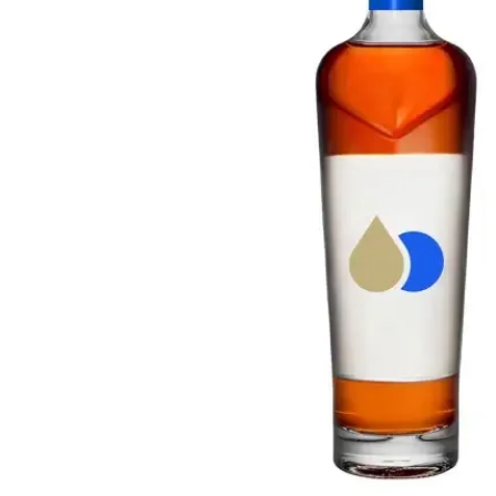
Taïwan
Glendronach
États-Unis
Highland Park
Redbreast
Marques
Royal Salute
Ardbeg
Springbank
Dalmore
Glenfiddich
Bourbon et Américain
Hibiki
Blanton's
Johnnie Walker
Booker's
Laphroaig
Eagle Rare
Macallan
Jack Daniel's
Midleton
Jim Beam
Springbank
Maker's Mark
Yamazaki
Michter's
Pappy Van Winkle
Meilleures Offres
Weller
Offres Chaudes
Woodford Reserve
Moins de 50€
50-100€
Spiritueux et Rhum