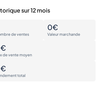
torique sur 12 mois
0
0€
mbre de ventes
Valeur marchande
0€
ix de vente moyen
0€
ndement total