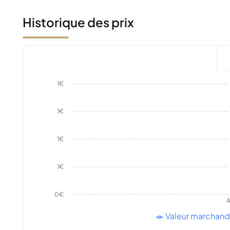
Historique des prix
1€
1€
1€
1€
0€
A
Valeur marchan