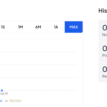
His
1S
1M
6M
1A
MAX
No
Pr
Re
ug 26
de
Ventes