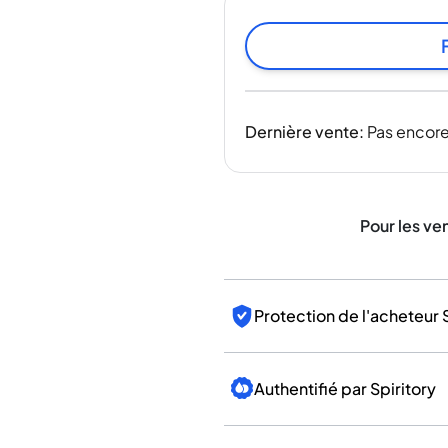
Inde
Taïwan
Chine
Corée
Amérique et Caraïbes
Dernière vente
:
Pas encore
États-Unis
Canada
Mexique
Jamaïque
Pour les ve
Guyana
Barbade
Protection de l'acheteur 
Authentifié par Spiritory