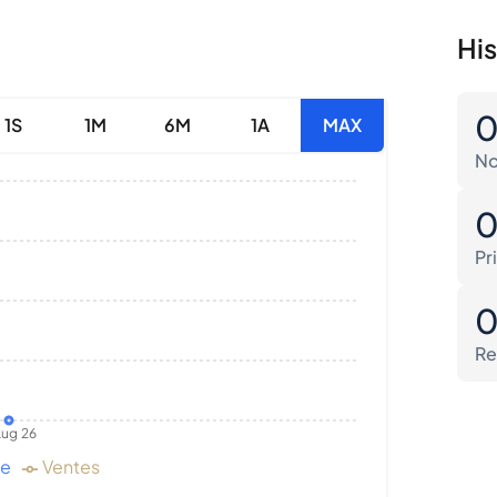
His
1S
1M
6M
1A
MAX
No
Pr
Re
ug 26
de
Ventes