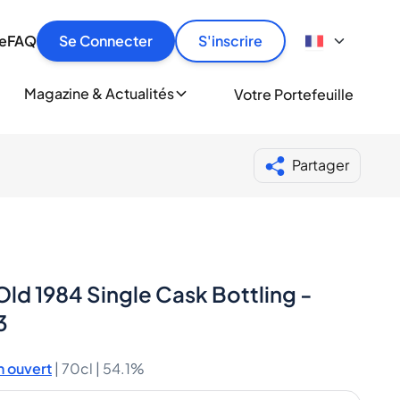
culier
idement, en toute sécurité et au meilleur prix.
ionne
e
FAQ
Se Connecter
S'inscrire
r
le
ment
Magazine & Actualités
Votre Portefeuille
milliers d'amateurs de whisky et de spiritueux.
ory
Partager
ld 1984 Single Cask Bottling -
3
 ouvert
|
70cl |
54.1%