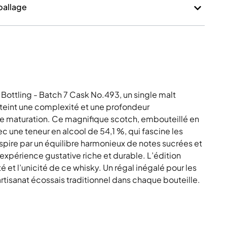
mballage
Bottling - Batch 7 Cask No.493, un single malt
tteint une complexité et une profondeur
e maturation. Ce magnifique scotch, embouteillé en
c une teneur en alcool de 54,1 %, qui fascine les
spire par un équilibre harmonieux de notes sucrées et
expérience gustative riche et durable. L’édition
ité et l’unicité de ce whisky. Un régal inégalé pour les
artisanat écossais traditionnel dans chaque bouteille.