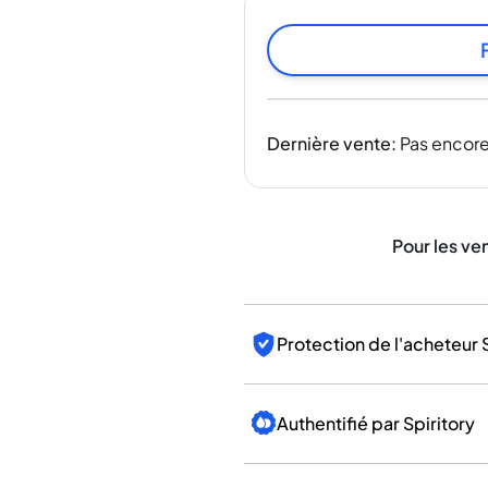
Inde
Taïwan
Chine
Corée
Amérique et Caraïbes
Dernière vente
:
Pas encore
États-Unis
Canada
Mexique
Jamaïque
Pour les ve
Guyana
Barbade
Protection de l'acheteur 
Authentifié par Spiritory