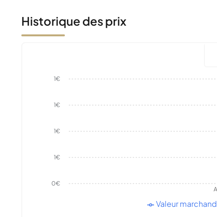
Historique des prix
1€
1€
1€
1€
0€
A
Valeur marchan