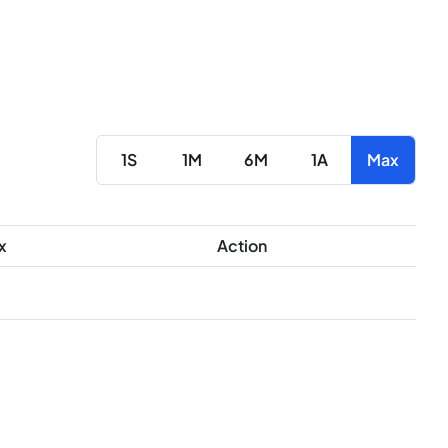
1S
1M
6M
1A
Max
x
Action