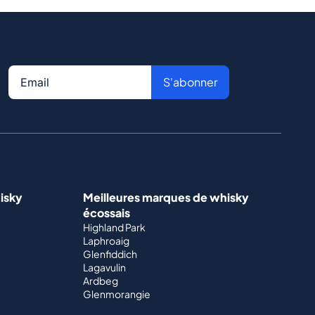
S'abonner
isky
Meilleures marques de whisky
écossais
Highland Park
Laphroaig
Glenfiddich
Lagavulin
Ardbeg
Glenmorangie