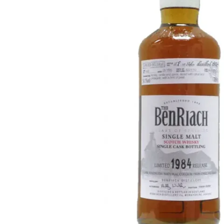
Taïwan
Glendronach
États-Unis
Highland Park
Redbreast
Marques
Royal Salute
Ardbeg
Springbank
Dalmore
Glenfiddich
Bourbon et Américain
Hibiki
Blanton's
Johnnie Walker
Booker's
Laphroaig
Eagle Rare
Macallan
Jack Daniel's
Midleton
Jim Beam
Springbank
Maker's Mark
Yamazaki
Michter's
Pappy Van Winkle
Meilleures Offres
Weller
Offres Chaudes
Woodford Reserve
Moins de 50€
50-100€
Spiritueux et Rhum