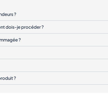
endeurs ?
nt dois-je procéder ?
ndommagée ?
roduit ?