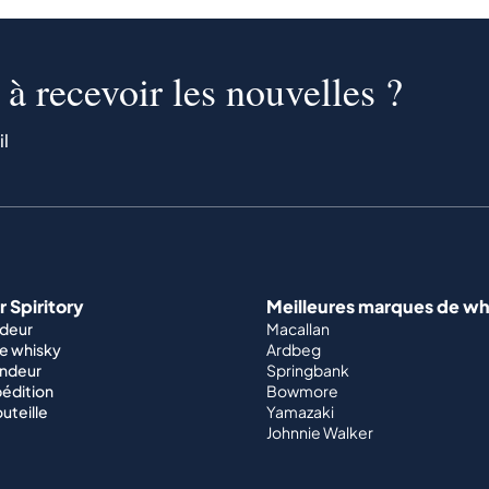
à recevoir les nouvelles ?
il
 Spiritory
Meilleures marques de wh
ndeur
Macallan
e whisky
Ardbeg
endeur
Springbank
édition
Bowmore
outeille
Yamazaki
Johnnie Walker