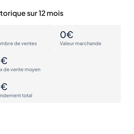
torique sur 12 mois
0
0€
mbre de ventes
Valeur marchande
0€
ix de vente moyen
0€
ndement total