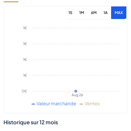
1S
1M
6M
1A
MAX
1€
1€
1€
1€
0€
Aug 26
Valeur marchande
Ventes
Historique sur 12 mois