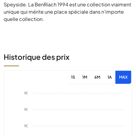
Speyside. La BenRiach 1994 est une collection vraiment
unique qui mérite une place spéciale dans n’importe
quelle collection.
Historique des prix
1S
1M
6M
1A
MAX
1€
1€
1€