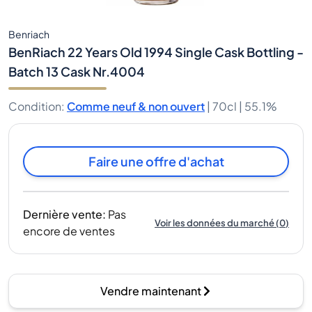
Benriach
BenRiach 22 Years Old 1994 Single Cask Bottling -
Batch 13 Cask Nr.4004
Condition
:
Comme neuf & non ouvert
|
70cl |
55.1%
Faire une offre d'achat
Dernière vente
:
Pas
Voir les données du marché
(
0
)
encore de ventes
Vendre maintenant