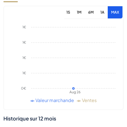
1S
1M
6M
1A
MAX
1€
1€
1€
1€
0€
Aug 26
Valeur marchande
Ventes
Historique sur 12 mois