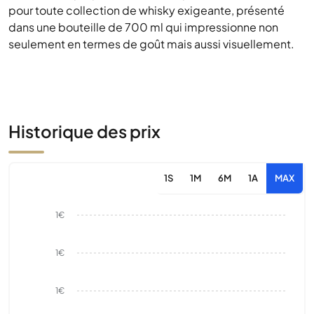
pour toute collection de whisky exigeante, présenté
dans une bouteille de 700 ml qui impressionne non
seulement en termes de goût mais aussi visuellement.
Historique des prix
1S
1M
6M
1A
MAX
1€
1€
1€