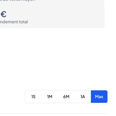
0€
ndement total
1S
1M
6M
1A
Max