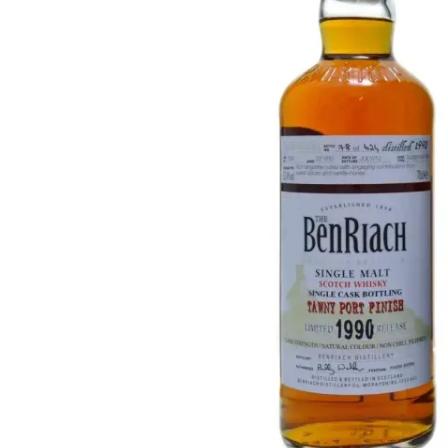
Taïwan
Glendronach
États-Unis
Highland Park
Redbreast
Marques
Royal Salute
Ardbeg
Springbank
Dalmore
Glenfiddich
Bourbon et Américain
Hibiki
Blanton's
Johnnie Walker
Booker's
Laphroaig
Eagle Rare
Macallan
Jack Daniel's
Midleton
Jim Beam
Springbank
Maker's Mark
Yamazaki
Michter's
Pappy Van Winkle
Meilleures Offres
Weller
Offres Chaudes
Woodford Reserve
Moins de 50€
50-100€
Spiritueux et Rhum