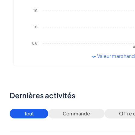
1€
1€
0€
A
Valeur marchan
Dernières activités
Tout
Commande
Offre 