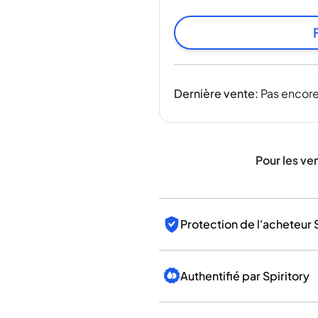
Inde
Taïwan
Chine
Corée
Amérique et Caraïbes
Dernière vente
:
Pas encore
États-Unis
Canada
Mexique
Jamaïque
Pour les ve
Guyana
Barbade
Protection de l'acheteur 
Authentifié par Spiritory