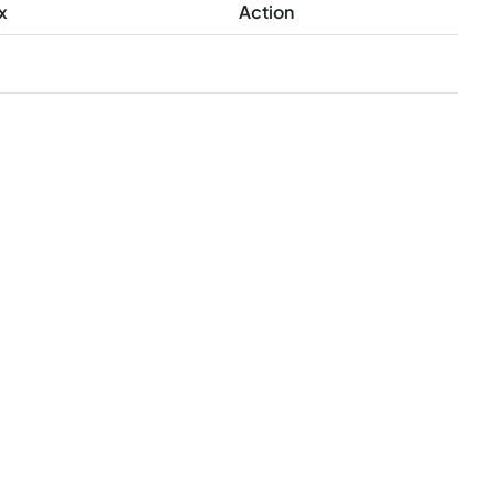
x
Action