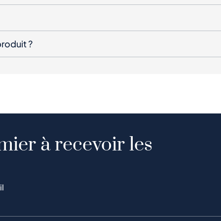
roduit ?
mier à recevoir les
il