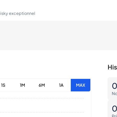
hisky exceptionnel
His
1S
1M
6M
1A
MAX
No
Pr