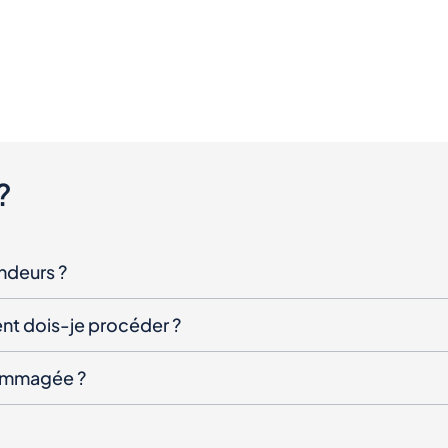
?
endeurs ?
nt dois-je procéder ?
ndommagée ?