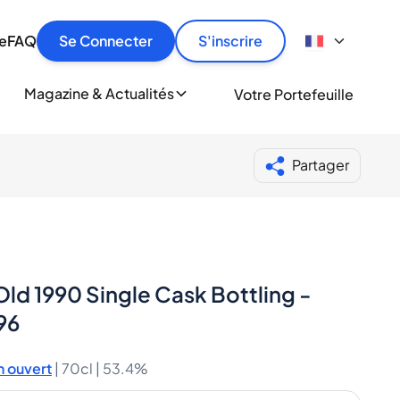
culier
idement, en toute sécurité et au meilleur prix.
ionne
e
FAQ
Se Connecter
S'inscrire
r
le
ment
Magazine & Actualités
Votre Portefeuille
milliers d'amateurs de whisky et de spiritueux.
ory
Partager
ld 1990 Single Cask Bottling -
96
 ouvert
|
70cl |
53.4%