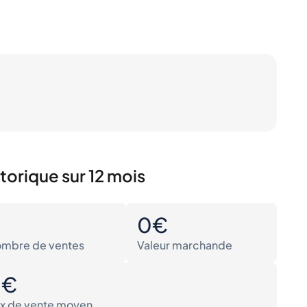
torique sur 12 mois
0
0€
mbre de ventes
Valeur marchande
0€
ix de vente moyen