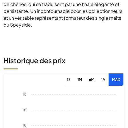
de chênes, qui se traduisent par une finale élégante et
persistante. Un incontournable pour les collectionneurs
et un véritable représentant formateur des single malts
du Speyside.
Historique des prix
1S
1M
6M
1A
MAX
1€
1€
1€