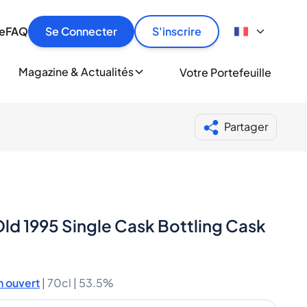
culier
idement, en toute sécurité et au meilleur prix.
ionne
e
FAQ
Se Connecter
S'inscrire
r
le
ment
Magazine & Actualités
Votre Portefeuille
milliers d'amateurs de whisky et de spiritueux.
ory
Partager
ld 1995 Single Cask Bottling Cask
 ouvert
|
70cl |
53.5%