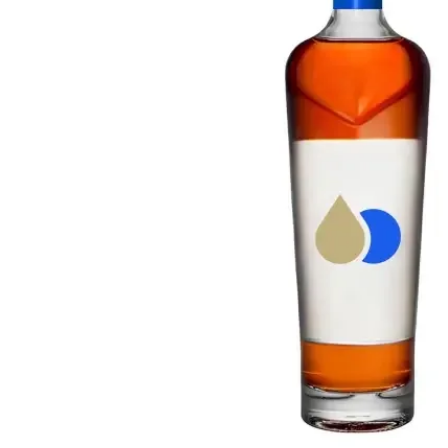
Taïwan
Glendronach
États-Unis
Highland Park
Redbreast
Marques
Royal Salute
Ardbeg
Springbank
Dalmore
Glenfiddich
Bourbon et Américain
Hibiki
Blanton's
Johnnie Walker
Booker's
Laphroaig
Eagle Rare
Macallan
Jack Daniel's
Midleton
Jim Beam
Springbank
Maker's Mark
Yamazaki
Michter's
Pappy Van Winkle
Meilleures Offres
Weller
Offres Chaudes
Woodford Reserve
Moins de 50€
50-100€
Spiritueux et Rhum