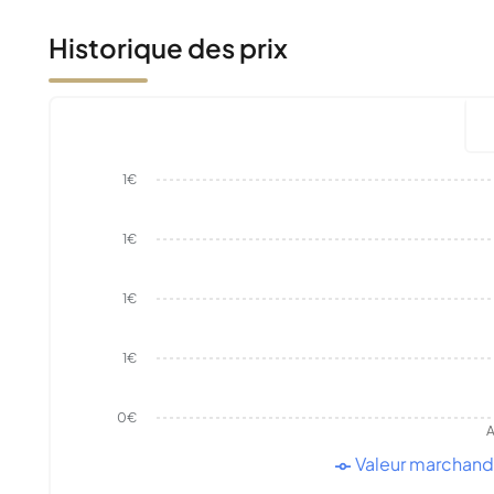
Historique des prix
1€
1€
1€
1€
0€
A
Valeur marchan