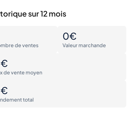
torique sur 12 mois
0
0€
mbre de ventes
Valeur marchande
0€
ix de vente moyen
0€
ndement total