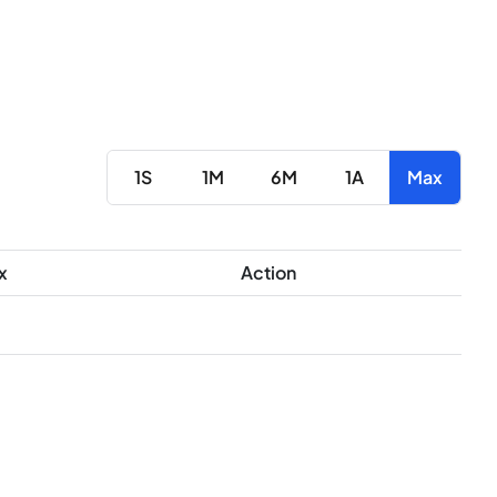
1S
1M
6M
1A
Max
x
Action