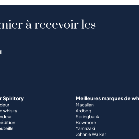
mier à recevoir les
il
 Spiritory
Meilleures marques de wh
ndeur
Macallan
e whisky
Ardbeg
endeur
Springbank
édition
Bowmore
outeille
Yamazaki
Johnnie Walker