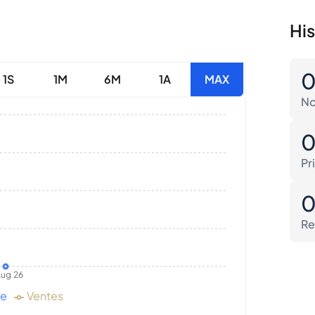
His
1S
1M
6M
1A
MAX
No
Pr
Re
ug 26
de
Ventes