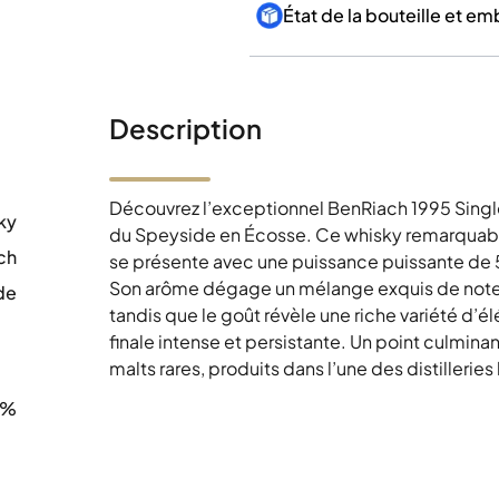
État de la bouteille et e
Description
Découvrez l’exceptionnel BenRiach 1995 Single 
ky
du Speyside en Écosse. Ce whisky remarquable
ch
se présente avec une puissance puissante de
Son arôme dégage un mélange exquis de notes 
de
tandis que le goût révèle une riche variété d’é
0
finale intense et persistante. Un point culmina
malts rares, produits dans l’une des distiller
5%