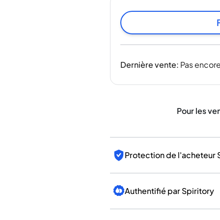
Inde
Taïwan
Chine
Corée
Amérique et Caraïbes
Dernière vente
:
Pas encore
États-Unis
Canada
Mexique
Jamaïque
Pour les ve
Guyana
Barbade
Protection de l'acheteur 
Authentifié par Spiritory