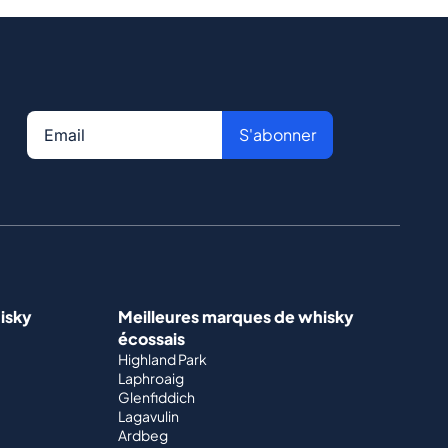
S'abonner
isky
Meilleures marques de whisky
écossais
Highland Park
Laphroaig
Glenfiddich
Lagavulin
Ardbeg