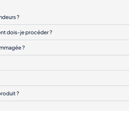
endeurs ?
nt dois-je procéder ?
ndommagée ?
roduit ?