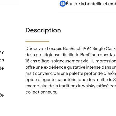
État de la bouteille et e
Description
Découvrez l’exquis BenRiach 1994 Single Cask 
ky
de la prestigieuse distillerie BenRiach dans 
ch
18 ans d’âge, soigneusement vieilli, impressi
offre une expérience gustative intense dans u
de
malt convainc par une palette profonde d’arôme
0
épice élégante caractéristique des malts du 
exemplaire de la tradition du whisky raffiné éc
collectionneurs.
2%