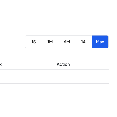
1S
1M
6M
1A
Max
x
Action