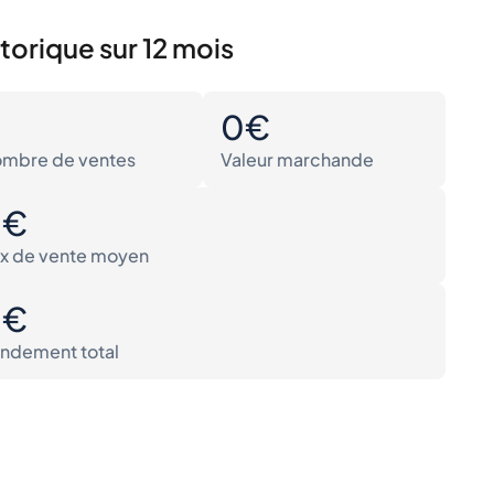
torique sur 12 mois
0
0€
mbre de ventes
Valeur marchande
0€
ix de vente moyen
0€
ndement total