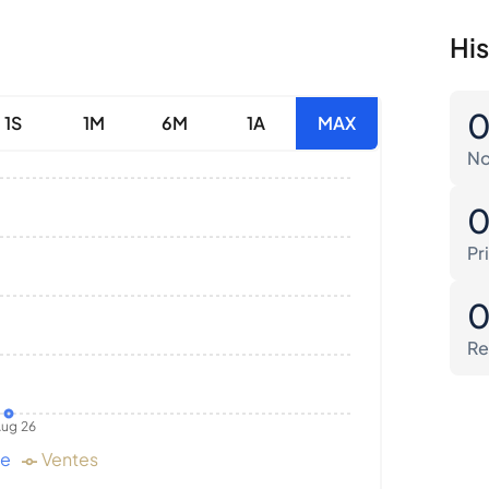
His
1S
1M
6M
1A
MAX
No
Pr
Re
ug 26
de
Ventes