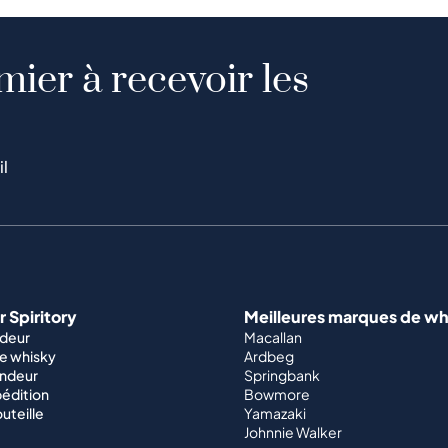
mier à recevoir les
il
 Spiritory
Meilleures marques de wh
ndeur
Macallan
e whisky
Ardbeg
endeur
Springbank
édition
Bowmore
outeille
Yamazaki
Johnnie Walker