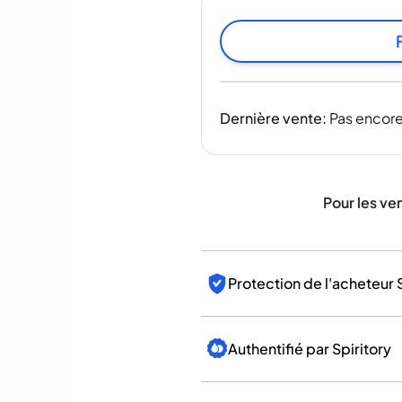
Inde
Taïwan
Chine
Corée
Amérique et Caraïbes
Dernière vente
:
Pas encore
États-Unis
Canada
Mexique
Jamaïque
Pour les ve
Guyana
Barbade
Protection de l'acheteur 
Authentifié par Spiritory