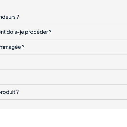
endeurs ?
nt dois-je procéder ?
ndommagée ?
roduit ?