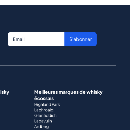
S'abonner
isky
Meilleures marques de whisky
écossais
Highland Park
Laphroaig
Glenfiddich
Lagavulin
Ardbeg