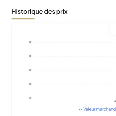
Historique des prix
1€
1€
1€
1€
0€
A
Valeur marchan