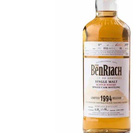
Taïwan
Glendronach
États-Unis
Highland Park
Redbreast
Marques
Royal Salute
Ardbeg
Springbank
Dalmore
Glenfiddich
Bourbon et Américain
Hibiki
Blanton's
Johnnie Walker
Booker's
Laphroaig
Eagle Rare
Macallan
Jack Daniel's
Midleton
Jim Beam
Springbank
Maker's Mark
Yamazaki
Michter's
Pappy Van Winkle
Meilleures Offres
Weller
Offres Chaudes
Woodford Reserve
Moins de 50€
50-100€
Spiritueux et Rhum