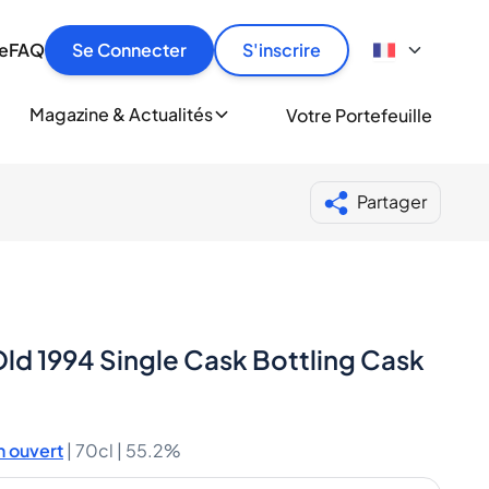
culier
idement, en toute sécurité et au meilleur prix.
ionne
e
FAQ
Se Connecter
S'inscrire
r
le
ment
Magazine & Actualités
Votre Portefeuille
milliers d'amateurs de whisky et de spiritueux.
ory
Partager
ld 1994 Single Cask Bottling Cask
 ouvert
|
70cl |
55.2%