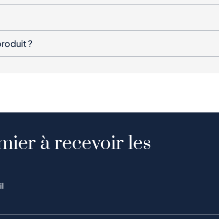
roduit ?
mier à recevoir les
il