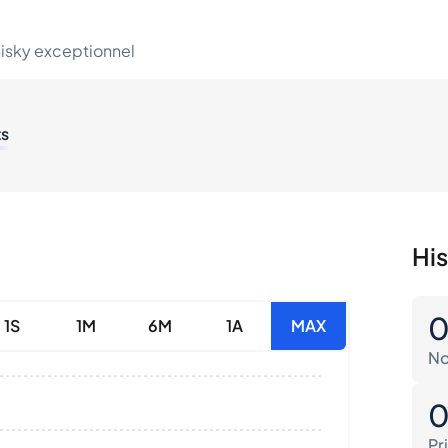
hisky exceptionnel
ts
His
1S
1M
6M
1A
MAX
No
Pr