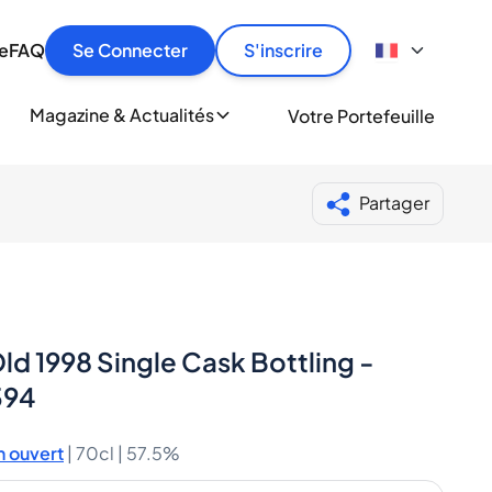
culier
idement, en toute sécurité et au meilleur prix.
ionne
e
FAQ
Se Connecter
S'inscrire
r
le
ment
Magazine & Actualités
Votre Portefeuille
milliers d'amateurs de whisky et de spiritueux.
ory
Partager
ld 1998 Single Cask Bottling -
394
 ouvert
|
70cl |
57.5%