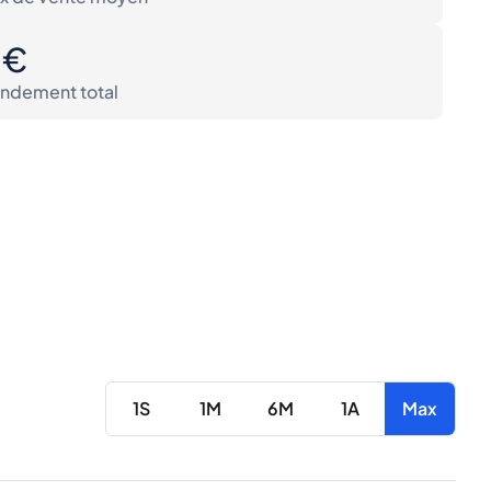
0€
ndement total
1S
1M
6M
1A
Max