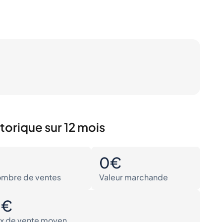
torique sur 12 mois
0
0€
mbre de ventes
Valeur marchande
0€
ix de vente moyen