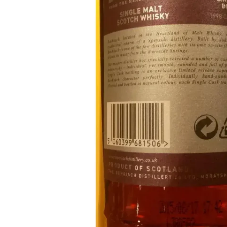
Taïwan
Glendronach
États-Unis
Highland Park
Redbreast
Marques
Royal Salute
Ardbeg
Springbank
Dalmore
Glenfiddich
Bourbon et Américain
Hibiki
Blanton's
Johnnie Walker
Booker's
Laphroaig
Eagle Rare
Macallan
Jack Daniel's
Midleton
Jim Beam
Springbank
Maker's Mark
Yamazaki
Michter's
Pappy Van Winkle
Meilleures Offres
Weller
Offres Chaudes
Woodford Reserve
Moins de 50€
50-100€
Spiritueux et Rhum