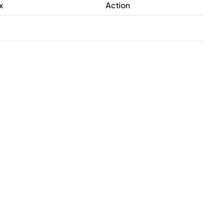
x
Action