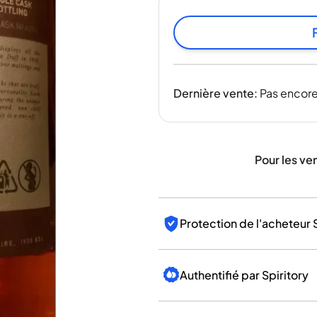
Inde
Taïwan
Chine
Corée
Amérique et Caraïbes
Dernière vente
:
Pas encore
États-Unis
Canada
Mexique
Jamaïque
Pour les ve
Guyana
Barbade
Protection de l'acheteur 
Authentifié par Spiritory