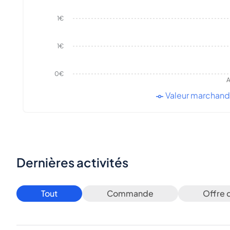
1€
1€
0€
A
Valeur marchan
Dernières activités
Tout
Commande
Offre 