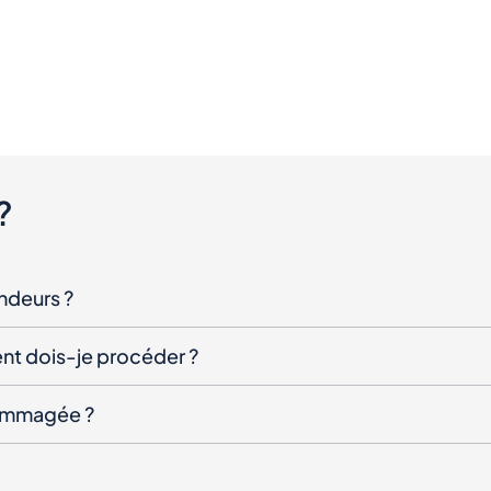
?
endeurs ?
nt dois-je procéder ?
ndommagée ?