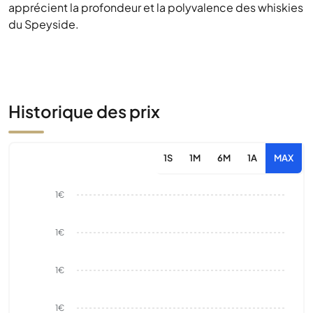
apprécient la profondeur et la polyvalence des whiskies
du Speyside.
Historique des prix
1S
1M
6M
1A
MAX
1€
1€
1€
1€