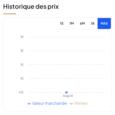
Historique des prix
1S
1M
6M
1A
MAX
1€
1€
1€
1€
0€
Aug 26
Valeur marchande
Ventes