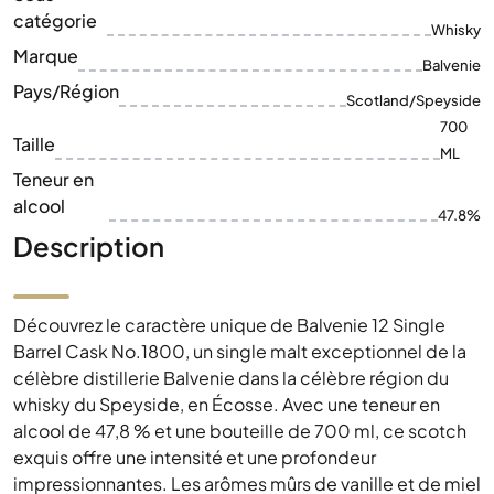
Taille
ML
Teneur en
alcool
47.8%
Description
Découvrez le caractère unique de Balvenie 12 Single
Barrel Cask No.1800, un single malt exceptionnel de la
célèbre distillerie Balvenie dans la célèbre région du
whisky du Speyside, en Écosse. Avec une teneur en
alcool de 47,8 % et une bouteille de 700 ml, ce scotch
exquis offre une intensité et une profondeur
impressionnantes. Les arômes mûrs de vanille et de miel
doux, associés aux épices subtiles du chêne, en font
une expérience de bon goût. Dans le cadre de la série
Single Barrel, chaque bouteille est unique, embouteillée
directement à partir du fût n° 1800, ce qui rend ce
whisky particulièrement attrayant pour les