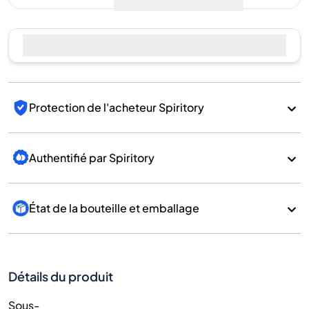
Protection de l'acheteur Spiritory
Authentifié par Spiritory
État de la bouteille et emballage
Détails du produit
Sous-
catégorie
Whisky
Marque
Balvenie
Pays/Région
Scotland/Speyside
700