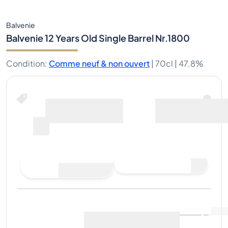
Balvenie
Balvenie 12 Years Old Single Barrel Nr.1800
Condition
:
Comme neuf & non ouvert
|
70cl |
47.8%
Faire une offre d'achat
Dernière vente
:
Pas
Voir les données du marché
(
0
)
encore de ventes
Vendre maintenant