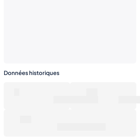
Données historiques
0
0€
Nombre de ventes
Valeur marchande
0€
Prix de vente moyen
Dernières activités
1S
1M
6M
1A
Max