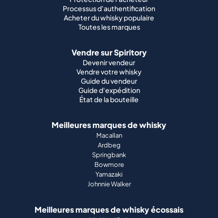
Devenir vendeur
Vendre votre whisky
Guide du vendeur
Guide d'expédition
État de la bouteille
Meilleures marques de whisky
Macallan
Ardbeg
Springbank
Bowmore
Yamazaki
Johnnie Walker
Meilleures marques de whisky écossais
Highland Park
Laphroaig
Glenfiddich
Lagavulin
Ardbeg
Glenmorangie