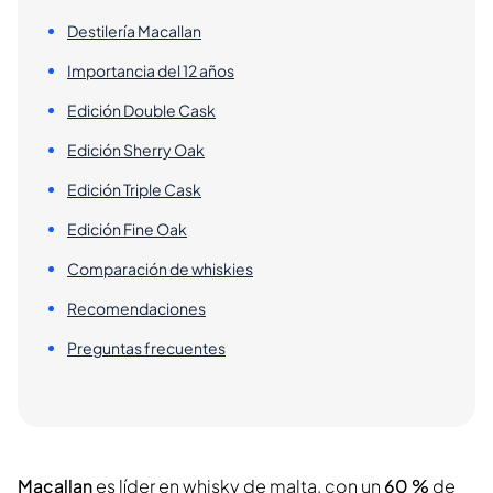
Destilería Macallan
Importancia del 12 años
Edición Double Cask
Edición Sherry Oak
Edición Triple Cask
Edición Fine Oak
Comparación de whiskies
Recomendaciones
Preguntas frecuentes
Macallan
es líder en whisky de malta, con un
60 %
de