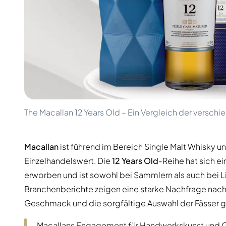
100-200€
Clase Azul
200-500€
Diplomatico
Kommende Veröffentlichungen
Don Julio
Gin Mare
Kollektionen
Mangabeiras
Kundenfavoriten
Hennessy
Rar & Sammlerstück
Martell
Limitierte Auflagen
Monkey 47
Geschlossene Brennerei
Remy Martin
Rauchiger Whisky
Ron Zacapa
The Macallan 12 Years Old – Ein Vergleich der versch
Süßer Whisky
Macallan
ist führend im Bereich Single Malt Whisky un
Einzelhandelswert. Die
12 Years Old
-Reihe hat sich e
erworben und ist sowohl bei Sammlern als auch bei Li
Branchenberichte zeigen eine starke Nachfrage nach
Geschmack und die sorgfältige Auswahl der Fässer g
Macallans Engagement für Handwerkskunst und Quali