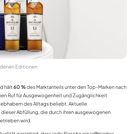
iedenen Editionen
d hält
60 %
des Marktanteils unter den Top-Marken nach
inen Ruf für Ausgewogenheit und Zugänglichkeit
ebhabern des Alltags beliebt. Aktuelle
 dieser Abfüllung, die durch ihren ausgewogenen
etrieben wird.
tät garantiert, dass jede Flasche ein raffiniertes