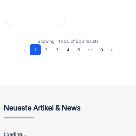
Showing
1
to
20
of
203
results
1
2
3
4
5
10
Neueste Artikel & News
Loading...