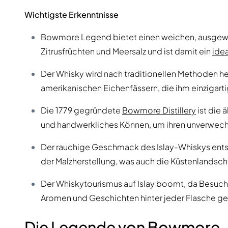
Wichtigste Erkenntnisse
Bowmore Legend bietet einen weichen, ausgew
Zitrusfrüchten und Meersalz und ist damit ein
idea
Der Whisky wird nach traditionellen Methoden he
amerikanischen Eichenfässern, die ihm einzigart
Die 1779 gegründete
Bowmore Distillery
ist die 
und handwerkliches Können, um ihren unverwechs
Der rauchige Geschmack des Islay-Whiskys ents
der Malzherstellung, was auch die Küstenlandschaf
Der Whiskytourismus auf Islay boomt, da Besuc
Aromen und Geschichten hinter jeder Flasche ge
Die Legende von Bowmore