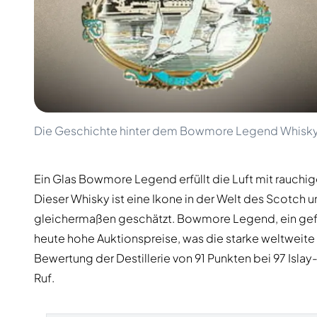
100-200€
Clase Azul
200-500€
Diplomatico
Kommende Veröffentlichungen
Don Julio
Gin Mare
Kollektionen
Mangabeiras
Kundenfavoriten
Hennessy
Rar & Sammlerstück
Martell
Limitierte Auflagen
Monkey 47
Die Geschichte hinter dem Bowmore Legend Whisk
Geschlossene Brennerei
Remy Martin
Rauchiger Whisky
Ron Zacapa
Süßer Whisky
Ein Glas Bowmore Legend erfüllt die Luft mit rauchig
Dieser Whisky ist eine Ikone in der Welt des Scotc
gleichermaßen geschätzt. Bowmore Legend, ein gefeie
heute hohe Auktionspreise, was die starke weltweite
Bewertung der Destillerie von 91 Punkten bei 97 Islay
Ruf.