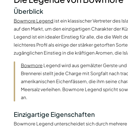
Überblick
Bowmore Legend
ist ein klassischer Vertreter des 
auf den Markt, um den einzigartigen Charakter der K
Legend ist ein idealer Einstieg für alle, die die Wel
leichteres Profil als einige der stärker getorften Sort
zugänglichen Einstieg in die kräftigen Aromen, die I
Bowmore
Legend wird aus gemälzter Gerste und 
Brennerei stellt jede Charge mit Sorgfalt nach tra
amerikanischen Eichenfässern, die ihm seine char
Meersalz verleihen. Bowmore Legend spricht sowo
an.
Einzigartige Eigenschaften
Bowmore Legend unterscheidet sich durch mehrere 