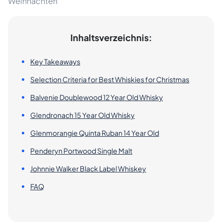
Weihnachten
Inhaltsverzeichnis:
Key Takeaways
Selection Criteria for Best Whiskies for Christmas
Balvenie Doublewood 12 Year Old Whisky
Glendronach 15 Year Old Whisky
Glenmorangie Quinta Ruban 14 Year Old
Penderyn Portwood Single Malt
Johnnie Walker Black Label Whiskey
FAQ