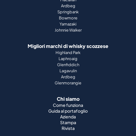
Ardbeg
Springbank
Bowmore
Yamazaki
Johnnie Walker
Migliori marchi di whisky scozzese
Highland Park
Laphroaig
Glenfiddich
Lagavulin
Ardbeg
Glenmorangie
Chi siamo
Come funziona
Guida al portafoglio
Azienda
Stampa
Rivista