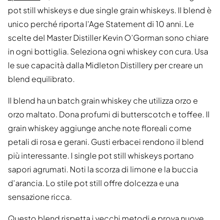
pot still whiskeys e due single grain whiskeys. Il blend è
unico perché riporta l'Age Statement di 10 anni. Le
scelte del Master Distiller Kevin O’Gorman sono chiare
in ogni bottiglia. Seleziona ogni whiskey con cura. Usa
le sue capacità dalla Midleton Distillery per creare un
blend equilibrato.
Il blend ha un batch grain whiskey che utilizza orzo e
orzo maltato. Dona profumi di butterscotch e toffee. Il
grain whiskey aggiunge anche note floreali come
petali di rosa e gerani. Gusti erbacei rendono il blend
più interessante. I single pot still whiskeys portano
sapori agrumati. Noti la scorza di limone e la buccia
d'arancia. Lo stile pot still offre dolcezza e una
sensazione ricca.
Questo blend rispetta i vecchi metodi e prova nuove