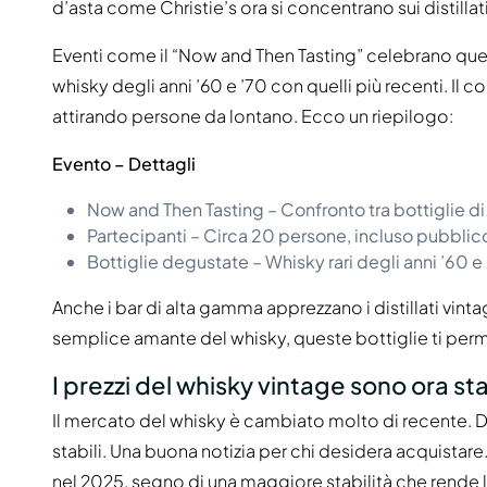
d’asta come Christie’s ora si concentrano sui distilla
Eventi come il “Now and Then Tasting” celebrano ques
whisky degli anni ’60 e ’70 con quelli più recenti. Il 
attirando persone da lontano. Ecco un riepilogo:
Evento – Dettagli
Now and Then Tasting – Confronto tra bottiglie d
Partecipanti – Circa 20 persone, incluso pubblico 
Bottiglie degustate – Whisky rari degli anni ’60 e
Anche i bar di alta gamma apprezzano i distillati vintage
semplice amante del whisky, queste bottiglie ti perm
I prezzi del whisky vintage sono ora sta
Il mercato del whisky è cambiato molto di recente. Do
stabili. Una buona notizia per chi desidera acquistar
nel 2025, segno di una maggiore stabilità che rende le