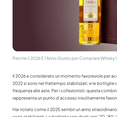
100-200€
Clase Azul
200-500€
Diplomatico
Prossime Uscite
Don Julio
Gin Mare
Collezioni
Mangabeiras
Preferiti dai Clienti
Hennessy
Raro e da Collezione
Martell
Edizioni Limitate
Monkey 47
Distilleria Chiusa
Remy Martin
Whisky Affumicato
Ron Zacapa
Perche il 2026 E l'Anno Giusto per Comprare Whisky 
Whisky Dolce
Il 2026 e considerato un momento favorevole per acqu
2022 si sono nel frattempo stabilizzati, e le bottigli
frequenza alle aste. Per i collezionisti, questa combina
rappresenta un punto d'accesso insolitamente favor
Hai notato come il 2025 sembri un anno straordinario p
sono stabilizzati. Le bottiglie rare degli anni '70, '80,