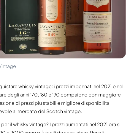
Vintage
istare whisky vintage: i prezzi impennati nel 2021 e nel
e rare degli anni '70, '80 e '90 compaiono con maggiore
zione di prezzi piu stabili e migliore disponibilita
evole al mercato del Scotch vintage.
er il whisky vintage? I prezzi aumentati nel 2021 ora si
 '90 e 2000 sono più facili da acquistare. Per gli