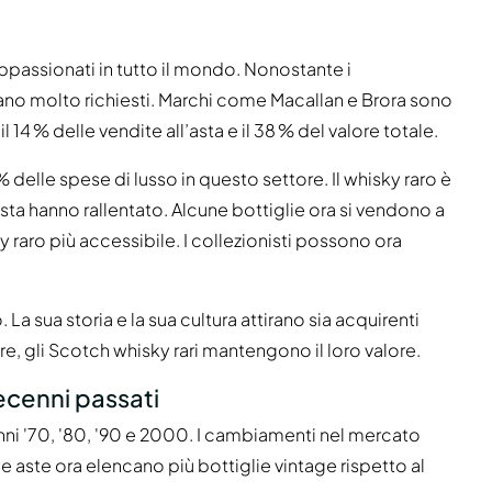
appassionati in tutto il mondo. Nonostante i
ano molto richiesti. Marchi come Macallan e Brora sono
l 14 % delle vendite all’asta e il 38 % del valore totale.
 delle spese di lusso in questo settore. Il whisky raro è
asta hanno rallentato. Alcune bottiglie ora si vendono a
ky raro più accessibile. I collezionisti possono ora
a sua storia e la sua cultura attirano sia acquirenti
re, gli Scotch whisky rari mantengono il loro valore.
decenni passati
nni '70, '80, '90 e 2000. I cambiamenti nel mercato
Le aste ora elencano più bottiglie vintage rispetto al