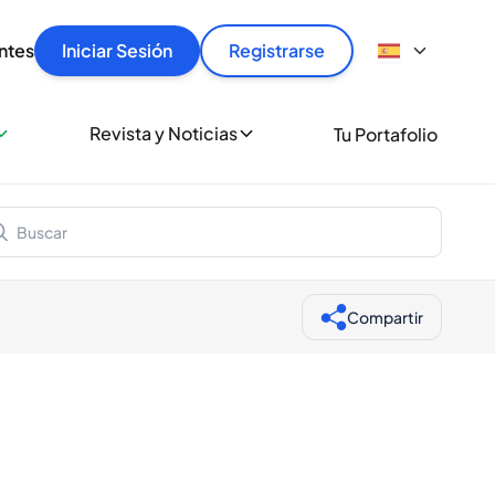
articular
llas rápido, con seguridad y al mejor precio.
ntes
Iniciar Sesión
Registrarse
sionalmente
Revista y Noticias
Tu Portafolio
 a miles de amantes del whisky y los destilados.
ante de Spiritory
Compartir