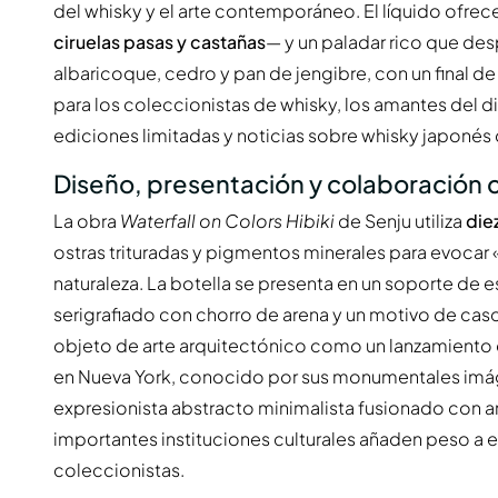
del whisky y el arte contemporáneo. El líquido ofre
ciruelas pasas y castañas
— y un paladar rico que de
albaricoque, cedro y pan de jengibre, con un final d
para los coleccionistas de whisky, los amantes del d
ediciones limitadas y noticias sobre whisky japonés 
Diseño, presentación y colaboración c
La obra
Waterfall on Colors Hibiki
de Senju utiliza
die
ostras trituradas y pigmentos minerales para evocar
naturaleza. La botella se presenta en un soporte de
serigrafiado con chorro de arena y un motivo de cas
objeto de arte arquitectónico como un lanzamiento d
en Nueva York, conocido por sus monumentales imág
expresionista abstracto minimalista fusionado con a
importantes instituciones culturales añaden peso a es
coleccionistas.