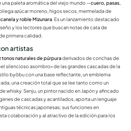
ce una paleta aromática del viejo mundo —
cuero, pasas,
spliega azúcar moreno, higos secos, mermelada de
e
canela y roble Mizunara
. Es un lanzamiento destacado
iseño y los lectores que buscan notas de cata de
de primera calidad.
on artistas
z tonos naturales de púrpura
derivados de conchas de
 «el silencioso asombro» de las grandes cascadas de la
 estilo byōbu con una base reflectante, un emblema
cada, una creación total que se lee tanto como un
e whisky. Senju, un pintor nacido en Japón y afincado
enes de cascadas y acantilados, aporta un lenguaje
ntiguas técnicas japonesas; sus funciones en
ta colaboración y al atractivo de la edición para los