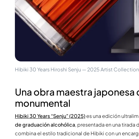
100-200€
Clase Azul
200-500€
Diplomatico
Próximos Lanzamientos
Don Julio
Gin Mare
Colecciones
Mangabeiras
Favoritos de Clientes
Hennessy
Raro y Coleccionable
Martell
Ediciones Limitadas
Monkey 47
Destilería Cerrada
Remy Martin
Whisky Ahumado
Ron Zacapa
Hibiki 30 Years Hiroshi Senju — 2025 Artist Collection
Whisky Dulce
Una obra maestra japonesa d
monumental
Hibiki 30 Years “Senju” (2025)
es una edición ultrali
de graduación alcohólica
, presentada en una tirada 
combina el estilo tradicional de Hibiki con un encargo