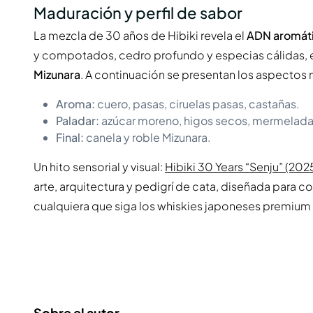
Maduración y perfil de sabor
La mezcla de 30 años de Hibiki revela el
ADN aromáti
y compotados, cedro profundo y especias cálidas, eq
Mizunara
. A continuación se presentan los aspectos
Aroma:
cuero, pasas, ciruelas pasas, castañas.
Paladar:
azúcar moreno, higos secos, mermelada 
Final:
canela y roble Mizunara.
Un hito sensorial y visual:
Hibiki 30 Years “Senju” (202
arte, arquitectura y pedigrí de cata, diseñada para c
cualquiera que siga los whiskies japoneses premium y
Sobre el autor