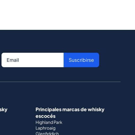
Suscribirse
isky
Principales marcas de whisky
escocés
Highland Park
Laphroaig
Glenfiddich