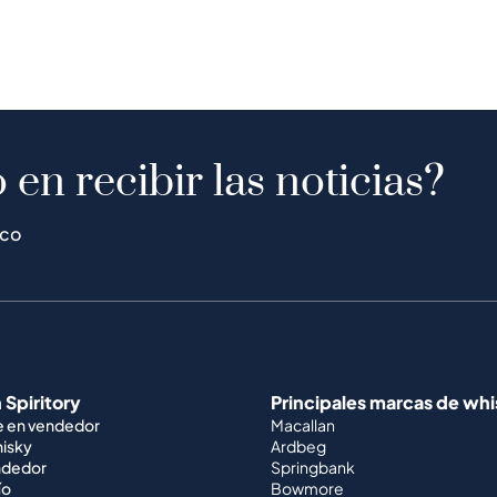
 en recibir las noticias?
ico
 Spiritory
Principales marcas de wh
e en vendedor
Macallan
hisky
Ardbeg
ndedor
Springbank
ío
Bowmore