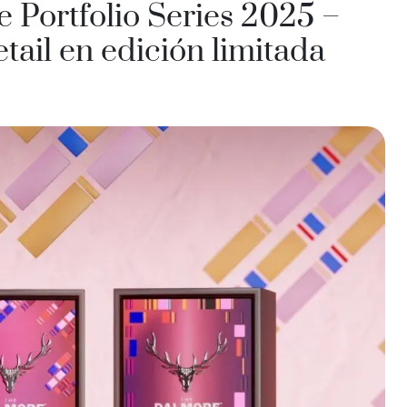
India
 Portfolio Series 2025 –
Taiwán
tail en edición limitada
China
Corea
América y el Caribe
Estados Unidos
Canadá
México
Jamaica
Guyana
Barbados