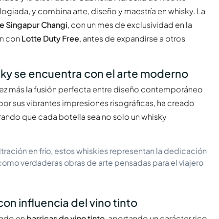
elogiada, y combina arte, diseño y maestría en whisky. La
de Singapur Changi
, con un mes de exclusividad en la
ón con
Lotte Duty Free
, antes de expandirse a otros
sky se encuentra con el arte moderno
vez más la fusión perfecta entre diseño contemporáneo
 por sus vibrantes impresiones risográficas, ha creado
urando que cada botella sea no solo un whisky
ltración en frío, estos whiskies representan la dedicación
como verdaderas obras de arte pensadas para el viajero
on influencia del vino tinto
rado en
barricas de vino tinto
, aportando un carácter rico