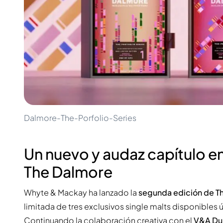
100-200€
Clase Azul
200-500€
Diplomatico
Próximos Lanzamientos
Don Julio
Gin Mare
Colecciones
Mangabeiras
Favoritos de Clientes
Hennessy
Raro y Coleccionable
Martell
Ediciones Limitadas
Monkey 47
Destilería Cerrada
Remy Martin
Whisky Ahumado
Ron Zacapa
Whisky Dulce
Dalmore-The-Porfolio-Series
Un nuevo y audaz capítulo en 
The Dalmore
Whyte & Mackay ha lanzado la
segunda edición de Th
limitada de tres exclusivos single malts disponibles ú
Continuando la colaboración creativa con el
V&A Du