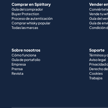
Comprar en Spiritory
Vender en
Guía del comprador
Conviértet
Buyer Protection
Vende tu w
Proceso de autenticación
Guía del ve
Comprar whisky popular
Guía de env
Todas las marcas
Condición d
Sobre nosotros
Soporte
Cómo funciona
Términos y 
Guía de portafolio
Aviso legal
Empresa
Privacidad 
Prensa
Derecho de
Revista
Cookies
Trabajos