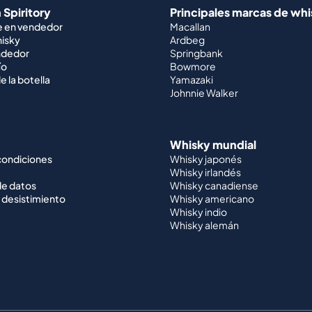
 Spiritory
Principales marcas de wh
e en vendedor
Macallan
hisky
Ardbeg
ndedor
Springbank
ío
Bowmore
e la botella
Yamazaki
Johnnie Walker
Whisky mundial
condiciones
Whisky japonés
Whisky irlandés
de datos
Whisky canadiense
 desistimiento
Whisky americano
Whisky indio
Whisky alemán