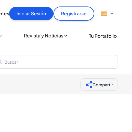
articular
llas rápido, con seguridad y al mejor precio.
ntes
Iniciar Sesión
Registrarse
sionalmente
Revista y Noticias
Tu Portafolio
 a miles de amantes del whisky y los destilados.
ante de Spiritory
Compartir