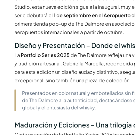
Studio, esta nueva edición sigue a la inaugural, muy 
serie debutará el
1 de septiembre en el Aeropuerto 
primera tienda pop-up de The Dalmore en asociaci
aeropuertos internacionales a partir de octubre.
Diseño y Presentación – Donde el whi
La
Portfolio Series 2025
de The Dalmore refleja una 
y tradición artesanal. Gabriella Marcella, reconocida
para esta edición un diseño audaz y distintivo, aseg
excepcional, sino también una pieza de colección.
Presentados en color natural y embotellados sin fi
de The Dalmore a la autenticidad, destacándose 
global y el entusiasta del whisky.
Maduración y Ediciones – Una trilogía c
Cada expresión de la Portfolio Series 2025 ha madu