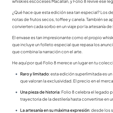
whiskies escoceses Macallan, y Folio 8 revive ese le
¿Qué hace que esta edición sea tan especial? Los det
notas de frutos secos, toffee y canela. También se a
convierten cada sorbo en un viaje por la artesanía de
El envase es tan impresionante como el propio whis
que incluye un folleto especial que repasa los anunci
que combina la narración con el arte.
He aquí por qué Folio 8 merece un lugar en tu colecc
Raro y limitado
: esta edición superlimitada es u
que valoran la exclusividad. El precio en el mer
Una pieza de historia
: Folio 8 celebra el legado p
trayectoria de la destilería hasta convertirse en 
La artesanía en su máxima expresión
: desde los s