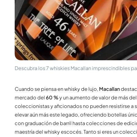
100-200€
Clase Azul
200-500€
Diplomatico
Próximos Lanzamientos
Don Julio
Gin Mare
Colecciones
Mangabeiras
Favoritos de Clientes
Hennessy
Raro y Coleccionable
Martell
Ediciones Limitadas
Monkey 47
Destilería Cerrada
Remy Martin
Whisky Ahumado
Ron Zacapa
Descubra los 7 whiskies Macallan imprescindibles p
Whisky Dulce
Cuando se piensa en whisky de lujo,
Macallan
destac
mercado del
60 %
y un aumento de valor de más de
coleccionistas y aficionados no pueden resistirse a
elevar aún más este legado, ofreciendo botellas únic
con graduación de barril hasta colecciones de edició
maestría del whisky escocés. Tanto si eres un colec