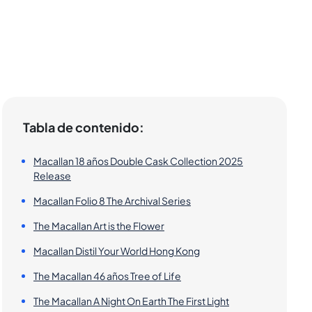
Tabla de contenido:
Macallan 18 años Double Cask Collection 2025
Release
Macallan Folio 8 The Archival Series
The Macallan Art is the Flower
Macallan Distil Your World Hong Kong
The Macallan 46 años Tree of Life
The Macallan A Night On Earth The First Light