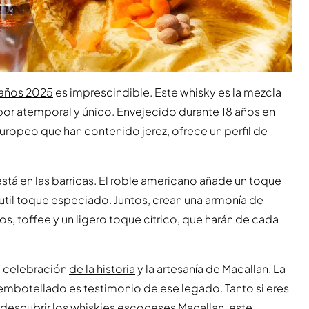
 años 2025
es imprescindible. Este whisky es la mezcla
abor atemporal y único. Envejecido durante 18 años en
ropeo que han contenido jerez, ofrece un perfil de
stá en las barricas. El roble americano añade un toque
sutil toque especiado. Juntos, crean una armonía de
cos, toffee y un ligero toque cítrico, que harán de cada
a celebración
de la historia
y la artesanía de Macallan. La
e embotellado es testimonio de ese legado. Tanto si eres
escubrir los whiskies escoceses Macallan, este