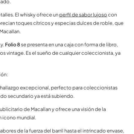
gado.
alles. El whisky ofrece un
perfil de sabor lujoso
con
precian toques cítricos y especias dulces de roble, que
 Macallan.
ky.
Folio 8
se presenta en una caja con forma de libro,
os vintage. Es el sueño de cualquier coleccionista, ya
ión:
n hallazgo excepcional, perfecto para coleccionistas
cado secundario ya está subiendo.
ublicitario de Macallan y ofrece una visión de la
un icono mundial.
abores de la fuerza del barril hasta el intrincado envase,