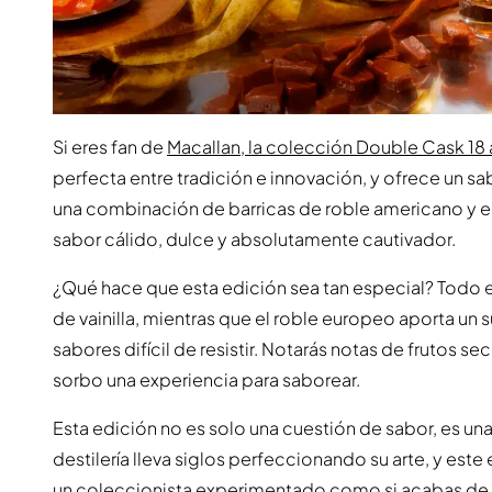
Si eres fan de
Macallan, la colección Double Cask 18
perfecta entre tradición e innovación, y ofrece un s
una combinación de barricas de roble americano y eu
sabor cálido, dulce y absolutamente cautivador.
¿Qué hace que esta edición sea tan especial? Todo e
de vainilla, mientras que el roble europeo aporta un 
sabores difícil de resistir. Notarás notas de frutos se
sorbo una experiencia para saborear.
Esta edición no es solo una cuestión de sabor, es un
destilería lleva siglos perfeccionando su arte, y est
un coleccionista experimentado como si acabas de d