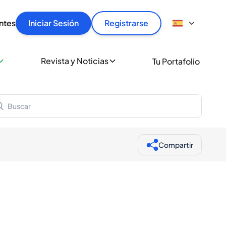
articular
llas rápido, con seguridad y al mejor precio.
ntes
Iniciar Sesión
Registrarse
sionalmente
Revista y Noticias
Tu Portafolio
 a miles de amantes del whisky y los destilados.
ante de Spiritory
Compartir