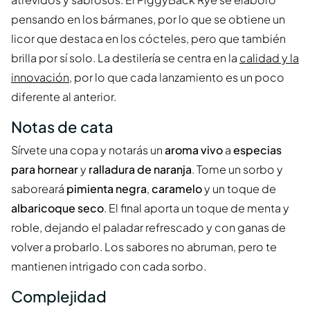
pensando en los bármanes, por lo que se obtiene un
licor que destaca en los cócteles, pero que también
brilla por sí solo. La destilería se centra en la
calidad y la
innovación
, por lo que cada lanzamiento es un poco
diferente al anterior.
Notas de cata
Sírvete una copa y notarás un
aroma vivo
a
especias
para hornear
y
ralladura de naranja
. Tome un sorbo y
saboreará
pimienta negra
,
caramelo
y un toque de
albaricoque seco
. El final aporta un toque de menta y
roble, dejando el paladar refrescado y con ganas de
volver a probarlo. Los sabores no abruman, pero te
mantienen intrigado con cada sorbo.
Complejidad