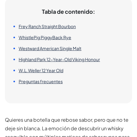
Tabla de contenido:
Frey Ranch Straight Bourbon
WhistlePig PiggyBack Rye
Westward American Single Malt
Highland Park 12-Year-Old Viking Honour
W.L. Weller 12 Year Old
Preguntas frecuentes
Quieres una botella que rebose sabor, pero que no te
deje sin blanca. La emoción de descubrir un whisky
asequible con múltiples matices de sabor nunca pasa