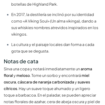
botellas de Highland Park.
En 2017, la destilería se inclinó por su identidad
como «A Viking Soul» (Un alma vikinga), dando a
sus whiskies nombres atrevidos inspirados en los
vikingos.
La cultura y el paisaje locales dan forma a cada
gota que se degusta.
Notas de cata
Sirva una copa y notará inmediatamente un
aroma
floral
y
meloso
. Tome un sorbo y encontrará
miel
oscura
,
cáscara de naranja carbonizada
y
suaves
cítricos
. Hay un suave toque ahumado y un ligero
toque a barbacoa. En el paladar, se pueden apreciar
notas florales de azahar, cera de abeja oscura y piel de