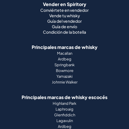
Vender en Spiritory
Conviértete en vendedor
Vende tu whisky
Guía del vendedor
Guía de envío
Condición de la botella
Principales marcas de whisky
Macallan
Ardbeg
Springbank
Bowmore
Yamazaki
Johnnie Walker
Principales marcas de whisky escocés
Highland Park
Laphroaig
Glenfiddich
Lagavulin
Ardbeg