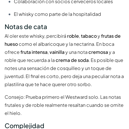
Colaboración con socios cerveceros locales
El whisky como parte de la hospitalidad
Notas de cata
Al oler este whisky, percibirá
roble
,
tabaco
y
frutas de
hueso
como el albaricoque y la nectarina. En boca
ofrece
fruta intensa
,
vainilla
y una nota
cremosa
y a
roble que recuerda a la
crema de soda
. Es posible que
notes una sensación de cosquilleo y un toque de
juventud. El final es corto, pero deja una peculiar nota a
plastilina que te hace querer otro sorbo.
Consejo: Prueba primero el Westward solo. Las notas
frutales y de roble realmente resaltan cuando se omite
el hielo.
Complejidad