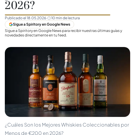
2026?
Publicado el
18.05.2026
·
10
min de lectura
Sigue a Spiritory en Google News
Sigue a Spiritory en Google News para recibir nuestras últimas guías y
novedades directamente en tu feed.
¿Cuáles Son los Mejores Whiskies Coleccionables por
Menos de €200 en 2026?