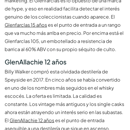
marketing. El Glenfarclas es lo opuesto de una marca
de hype, y eso en realidad facilita detectar el interés
genuino de los coleccionistas cuando aparece. El
Glenfarclas 15 años
es el punto de entrada a un rango
que va mucho más arriba en precio. Por encima está el
Glenfarclas 105, un embotellado a resistencia de
barrica al 60% ABV con su propio séquito de culto.
GlenAllachie 12 años
Billy Walker compró esta olvidada destilería de
Speyside en 2017. En cinco años se había convertido
en uno de los nombres más seguidos en el whisky
escocés. La oferta es limitada. La calidad es
constante. Los vintage más antiguos y los single casks
ahora están atrayendo un interés serio en las subastas.
El
GlenAllachie 12 años
es el punto de entrada
asequible a una destilería que sigue en ascenso.