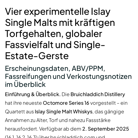
Vier experimentelle Islay
Single Malts mit kräftigen
Torfgehalten, globaler
Fassvielfalt und Single-
Estate-Gerste
Erscheinungsdaten, ABV/PPM,
Fassreifungen und Verkostungsnotizen
im Überblick
Einführung & Überblick.
Die
Bruichladdich Distillery
hat ihre neueste
Octomore Series 16
vorgestellt – ein
Quartett aus
Islay Single Malt Whiskys
, das gängige
Annahmen zu Alter, Torf und nahezu Fassstärke
herausfordert. Verfügbar ab dem
2. September 2025
(16.1, 16.2, 16.3) über bruichladdich.com und