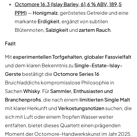
Octomore 16.3 (Islay Barley, 61,6 % ABV, 189,5
PPM)
—
Honigmalz
, geröstetes Getreide und eine
markante
Erdigkeit
, ergänzt von subtilen
Blütennoten,
Salzigkeit
und
zartem Rauch
.
Fazit
Mit
experimentellen Torfgehalten
,
globaler Fassvielfalt
und dem klaren Bekenntnis zu
Single-Estate-Islay-
Gerste
bestätigt die
Octomore Series 16
Bruichladdichs kompromisslose Philosophie in
Sachen
Whisky
. Für
Sammler, Enthusiasten und
Branchenprofis
, die nach einem
limitierten Single Malt
mit klarer Herkunft und
Verkostungsnotizen
suchen, die
sich mit Luft oder einem Tropfen Wasser weiter
entfalten, bietet dieses Quartett einen prägenden
Moment der Octomore-Handwerkskunst im Jahr 2025.