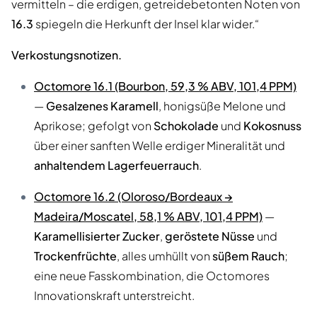
vermitteln – die erdigen, getreidebetonten Noten von
16.3
spiegeln die Herkunft der Insel klar wider.“
Verkostungsnotizen.
Octomore 16.1 (Bourbon, 59,3 % ABV, 101,4 PPM)
—
Gesalzenes Karamell
, honigsüße Melone und
Aprikose; gefolgt von
Schokolade
und
Kokosnuss
über einer sanften Welle erdiger Mineralität und
anhaltendem Lagerfeuerrauch
.
Octomore 16.2 (Oloroso/Bordeaux →
Madeira/Moscatel, 58,1 % ABV, 101,4 PPM)
—
Karamellisierter Zucker
,
geröstete Nüsse
und
Trockenfrüchte
, alles umhüllt von
süßem Rauch
;
eine neue Fasskombination, die Octomores
Innovationskraft unterstreicht.