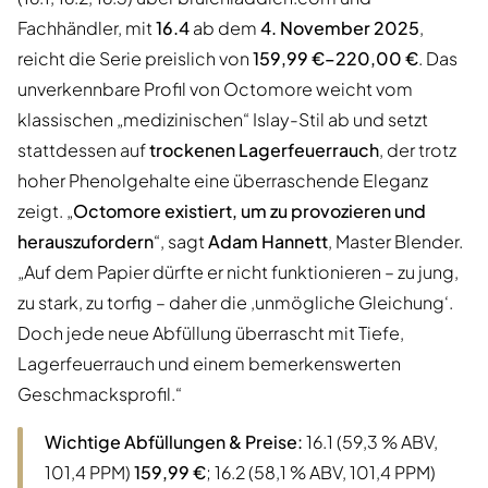
Fachhändler, mit
16.4
ab dem
4. November 2025
,
reicht die Serie preislich von
159,99 €–220,00 €
. Das
unverkennbare Profil von Octomore weicht vom
klassischen „medizinischen“ Islay-Stil ab und setzt
stattdessen auf
trockenen Lagerfeuerrauch
, der trotz
hoher Phenolgehalte eine überraschende Eleganz
zeigt. „
Octomore existiert, um zu provozieren und
herauszufordern
“, sagt
Adam Hannett
, Master Blender.
„Auf dem Papier dürfte er nicht funktionieren – zu jung,
zu stark, zu torfig – daher die ‚unmögliche Gleichung‘.
Doch jede neue Abfüllung überrascht mit Tiefe,
Lagerfeuerrauch und einem bemerkenswerten
Geschmacksprofil.“
Wichtige Abfüllungen & Preise:
16.1 (59,3 % ABV,
101,4 PPM)
159,99 €
; 16.2 (58,1 % ABV, 101,4 PPM)