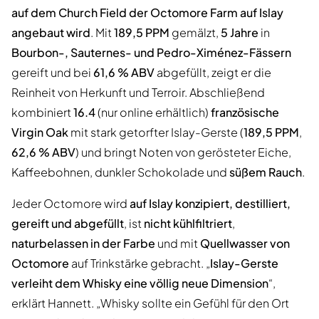
auf dem Church Field der Octomore Farm auf Islay
angebaut wird
. Mit
189,5 PPM
gemälzt,
5 Jahre
in
Bourbon-, Sauternes- und Pedro-Ximénez-Fässern
gereift und bei
61,6 % ABV
abgefüllt, zeigt er die
Reinheit von Herkunft und Terroir. Abschließend
kombiniert
16.4
(nur online erhältlich)
französische
Virgin Oak
mit stark getorfter Islay-Gerste (
189,5 PPM
,
62,6 % ABV
) und bringt Noten von gerösteter Eiche,
Kaffeebohnen, dunkler Schokolade und
süßem Rauch
.
Jeder Octomore wird
auf Islay konzipiert, destilliert,
gereift und abgefüllt
, ist
nicht kühlfiltriert
,
naturbelassen in der Farbe
und mit
Quellwasser von
Octomore
auf Trinkstärke gebracht. „
Islay-Gerste
verleiht dem Whisky eine völlig neue Dimension
“,
erklärt Hannett. „Whisky sollte ein Gefühl für den Ort