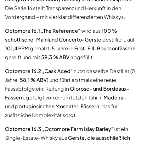
Die Serie 16 stellt Transparenz und Herkunft in den
Vordergrund – mit vier klar differenzierten Whiskys.
Octomore 16.1 „The Reference“
wird aus
100 %
schottischer Mainland Concerto-Gerste
destilliert, auf
101,4 PPM
gemälzt,
5 Jahre
in
First-Fill-Bourbonfässern
gereift und mit
59,3 % ABV
abgefüllt.
Octomore 16.2 „Cask Aced“
nutzt dasselbe Destillat (5
Jahre;
58,1 % ABV
) und führt erstmals eine neue
Fassabfolge ein: Reifung in
Oloroso- und Bordeaux-
Fässern
, gefolgt von einem letzten Jahr in
Madeira-
und
portugiesischen Moscatel-Fässern
, das für
zusätzliche Komplexität sorgt.
Octomore 16.3 „Octomore Farm Islay Barley“
ist ein
Single-Estate-Whisky aus
Gerste, die ausschließlich