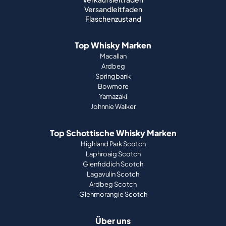
Versandleitfaden
Flaschenzustand
Top Whisky Marken
Macallan
Ardbeg
Springbank
Bowmore
Yamazaki
Johnnie Walker
Top Schottische Whisky Marken
Highland Park Scotch
Laphroaig Scotch
Glenfiddich Scotch
Lagavulin Scotch
Ardbeg Scotch
Glenmorangie Scotch
Über uns