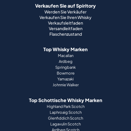
Verkaufen Sie auf Spiritory
Werden Sie Verkäufer
Verkaufen Sie Ihren Whisky
Verkaufsleitfaden
Versandleitfaden
Flaschenzustand
Top Whisky Marken
Macallan
Ardbeg
Springbank
Bowmore
Yamazaki
Johnnie Walker
Top Schottische Whisky Marken
Highland Park Scotch
Laphroaig Scotch
Glenfiddich Scotch
Lagavulin Scotch
Ardbeg Scotch