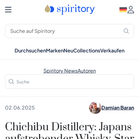
Durchsuchen
Marken
Neu
Collections
Verkaufen
Spiritory News
Autoren
02.06.2025
Damian Baran
Chichibu Distillery: Japans