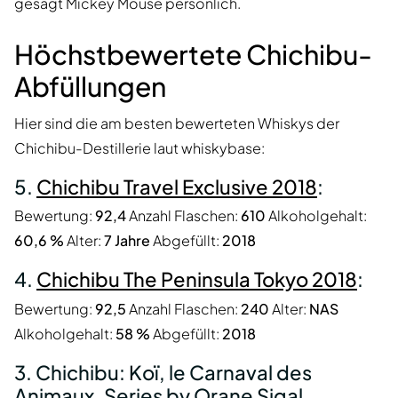
gesagt Mickey Mouse persönlich.
Höchstbewertete Chichibu-
Abfüllungen
Hier sind die am besten bewerteten Whiskys der
Chichibu-Destillerie laut whiskybase:
5.
Chichibu Travel Exclusive 2018
:
Bewertung:
92,4
Anzahl Flaschen:
610
Alkoholgehalt:
60,6 %
Alter:
7 Jahre
Abgefüllt:
2018
4.
Chichibu The Peninsula Tokyo 2018
:
Bewertung:
92,5
Anzahl Flaschen:
240
Alter:
NAS
Alkoholgehalt:
58 %
Abgefüllt:
2018
3. Chichibu: Koï, le Carnaval des
Animaux, Series by Orane Sigal