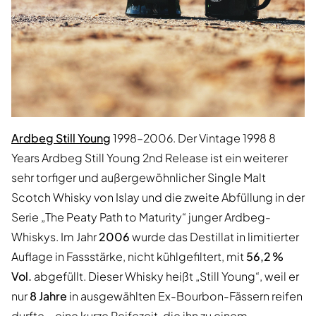
Ardbeg Still Young
1998–2006. Der Vintage 1998 8
Years Ardbeg Still Young 2nd Release ist ein weiterer
sehr torfiger und außergewöhnlicher Single Malt
Scotch Whisky von Islay und die zweite Abfüllung in der
Serie „The Peaty Path to Maturity“ junger Ardbeg-
Whiskys. Im Jahr
2006
wurde das Destillat in limitierter
Auflage in Fassstärke, nicht kühlgefiltert, mit
56,2 %
Vol.
abgefüllt. Dieser Whisky heißt „Still Young“, weil er
nur
8 Jahre
in ausgewählten Ex-Bourbon-Fässern reifen
durfte – eine kurze Reifezeit, die ihn zu einem