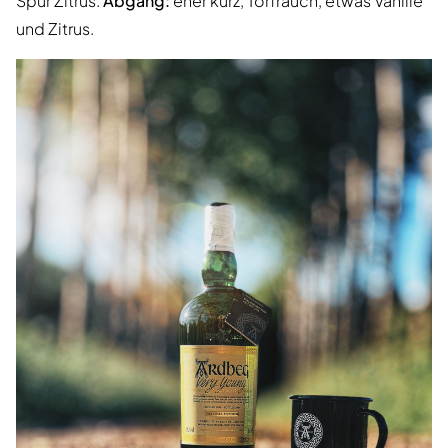
Spur Zitrus.
Abgang:
eher kurz, Torfrauch, etwas Vanille
und Zitrus.