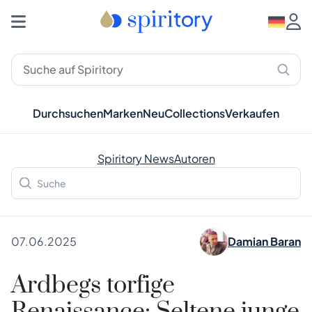
Durchsuchen
Marken
Neu
Collections
Verkaufen
Spiritory News
Autoren
07.06.2025
Damian Baran
Ardbegs torfige