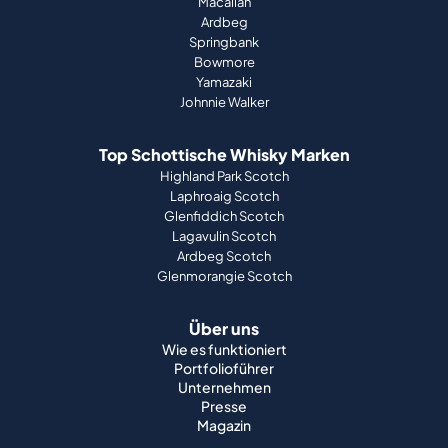
Macallan
Ardbeg
Springbank
Bowmore
Yamazaki
Johnnie Walker
Top Schottische Whisky Marken
Highland Park Scotch
Laphroaig Scotch
Glenfiddich Scotch
Lagavulin Scotch
Ardbeg Scotch
Glenmorangie Scotch
Über uns
Wie es funktioniert
Portfolioführer
Unternehmen
Presse
Magazin