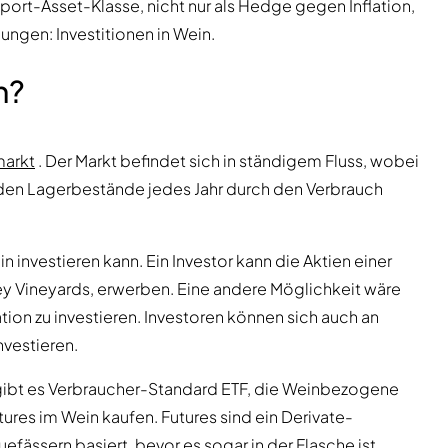
ort-Asset-Klasse, nicht nur als Hedge gegen Inflation,
ngen: Investitionen in Wein.
n?
markt
. Der Markt befindet sich in ständigem Fluss, wobei
enden Lagerbestände jedes Jahr durch den Verbrauch
n investieren kann. Ein Investor kann die Aktien einer
ey Vineyards, erwerben. Eine andere Möglichkeit wäre
ion zu investieren. Investoren können sich auch an
vestieren.
 gibt es Verbraucher-Standard ETF, die Weinbezogene
tures im Wein kaufen. Futures sind ein Derivate-
uefässern basiert, bevor es sogar in der Flasche ist.