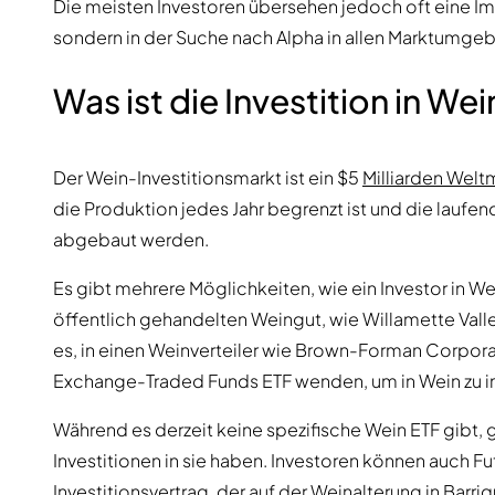
Die meisten Investoren übersehen jedoch oft eine Imp
sondern in der Suche nach Alpha in allen Marktumgebu
Was ist die Investition in Wei
Der Wein-Investitionsmarkt ist ein $5
Milliarden Welt
die Produktion jedes Jahr begrenzt ist und die lauf
abgebaut werden.
Es gibt mehrere Möglichkeiten, wie ein Investor in Wei
öffentlich gehandelten Weingut, wie Willamette Vall
es, in einen Weinverteiler wie Brown-Forman Corporat
Exchange-Traded Funds ETF wenden, um in Wein zu in
Während es derzeit keine spezifische Wein ETF gibt,
Investitionen in sie haben. Investoren können auch Fu
Investitionsvertrag, der auf der Weinalterung in Barriq