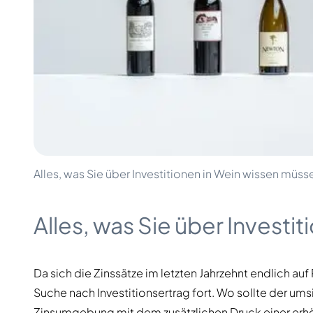
100-200€
Clase Azul
200-500€
Diplomatico
Kommende Veröffentlichungen
Don Julio
Gin Mare
Kollektionen
Mangabeiras
Kundenfavoriten
Hennessy
Rar & Sammlerstück
Martell
Limitierte Auflagen
Monkey 47
Geschlossene Brennerei
Remy Martin
Rauchiger Whisky
Ron Zacapa
Süßer Whisky
Alles, was Sie über Investitionen in Wein wissen müss
Alles, was Sie über Investi
Da sich die Zinssätze im letzten Jahrzehnt endlich au
Suche nach Investitionsertrag fort. Wo sollte der ums
Zinsumgebung mit dem zusätzlichen Druck einer erhö