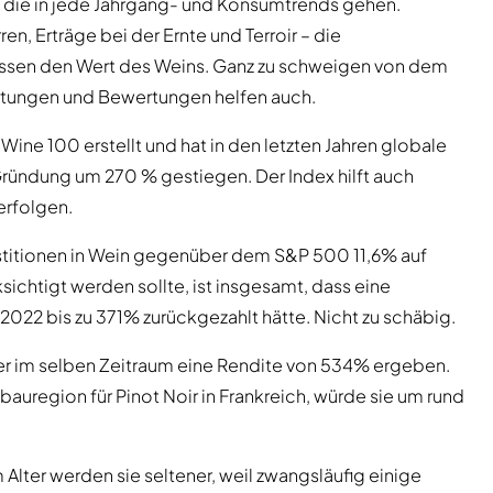
b, die in jede Jahrgang- und Konsumtrends gehen.
n, Erträge bei der Ernte und Terroir – die
lussen den Wert des Weins. Ganz zu schweigen von dem
rtungen und Bewertungen helfen auch.
ine 100 erstellt und hat in den letzten Jahren globale
r Gründung um 270 % gestiegen. Der Index hilft auch
erfolgen.
vestitionen in Wein gegenüber dem S&P 500 11,6% auf
sichtigt werden sollte, ist insgesamt, dass eine
 2022 bis zu 371% zurückgezahlt hätte. Nicht zu schäbig.
 im selben Zeitraum eine Rendite von 534% ergeben.
auregion für Pinot Noir in Frankreich, würde sie um rund
 Alter werden sie seltener, weil zwangsläufig einige