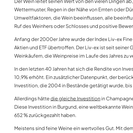
Der Wein leitet seinen Wert von den vielen Dingen a
Wettermuster, Regen in der Nähe von Ernten oder Dürre
Umweltfaktoren, die Wein beeinflussen, alle beeinf
Ruf des Weinhers oder Schlosses und positive Bewe
Anfang der 2000er Jahre wurde der Index Liv-ex Fine W
Aktien und ETF übertroffen. Der Liv-ex ist seit seine
Weinkäufern, die Weinpreise im Laufe des Jahres zu v
In den letzten 40 Jahren hat sich die Rendite von In
10,9% erhöht. Ein zusätzlicher Datenpunkt, der berück
Investition, die 2004 in Bestände getätigt wurde, bis
Allerdings hätte
die gleiche Investition
in Champagner
Diese Investition in Burgund, eine weltbekannte Weinb
652 % zurückgezahlt haben.
Meistens sind feine Weine ein wertvolles Gut. Mit dem