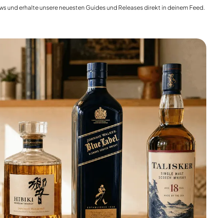
Indien
ws und erhalte unsere neuesten Guides und Releases direkt in deinem Feed.
Taiwan
China
Korea
Amerika & Karibik
Vereinigte Staaten
Kanada
Mexiko
Jamaika
Guyana
Barbados