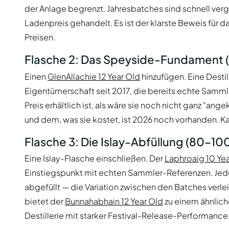
der Anlage begrenzt. Jahresbatches sind schnell ver
Ladenpreis gehandelt. Es ist der klarste Beweis fü
Preisen.
Flasche 2: Das Speyside-Fundament 
Einen
GlenAllachie 12 Year Old
hinzufügen. Eine Destil
Eigentümerschaft seit 2017, die bereits echte Samml
Preis erhältlich ist, als wäre sie noch nicht ganz "a
und dem, was sie kostet, ist 2026 noch vorhanden. Kau
Flasche 3: Die Islay-Abfüllung (80–10
Eine Islay-Flasche einschließen. Der
Laphroaig 10 Ye
Einstiegspunkt mit echten Sammler-Referenzen. Jeder
abgefüllt — die Variation zwischen den Batches verleih
bietet der
Bunnahabhain 12 Year Old
zu einem ähnliche
Destillerie mit starker Festival-Release-Performanc