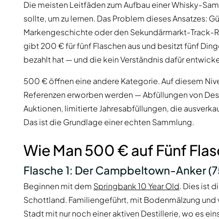
Die meisten Leitfäden zum Aufbau einer Whisky-Sam
sollte, um zu lernen. Das Problem dieses Ansatzes: G
Markengeschichte oder den Sekundärmarkt-Track-
gibt 200 € für fünf Flaschen aus und besitzt fünf Din
bezahlt hat — und die kein Verständnis dafür entwick
500 € öffnen eine andere Kategorie. Auf diesem Ni
Referenzen erworben werden — Abfüllungen von Desti
Auktionen, limitierte Jahresabfüllungen, die ausverk
Das ist die Grundlage einer echten Sammlung.
Wie Man 500 € auf Fünf Flas
Flasche 1: Der Campbeltown-Anker (7
Beginnen mit dem
Springbank 10 Year Old
. Dies ist
Schottland. Familiengeführt, mit Bodenmälzung und v
Stadt mit nur noch einer aktiven Destillerie, wo es ei