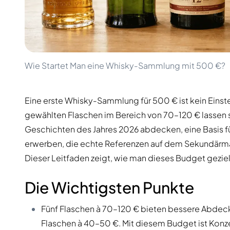
100-200€
Clase Azul
200-500€
Diplomatico
Kommende Veröffentlichungen
Don Julio
Gin Mare
Kollektionen
Mangabeiras
Kundenfavoriten
Hennessy
Wie Startet Man eine Whisky-Sammlung mit 500 €?
Rar & Sammlerstück
Martell
Limitierte Auflagen
Monkey 47
Geschlossene Brennerei
Remy Martin
Eine erste Whisky-Sammlung für 500 € ist kein Einstei
Rauchiger Whisky
Ron Zacapa
gewählten Flaschen im Bereich von 70–120 € lassen 
Süßer Whisky
Geschichten des Jahres 2026 abdecken, eine Basis fü
erwerben, die echte Referenzen auf dem Sekundärmark
Dieser Leitfaden zeigt, wie man dieses Budget gezielt
Die Wichtigsten Punkte
Fünf Flaschen à 70–120 € bieten bessere Abdec
Flaschen à 40–50 €. Mit diesem Budget ist Konzent