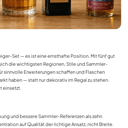
ger-Set — es ist eine ernsthafte Position. Mit fünf gut
sich die wichtigsten Regionen, Stile und Sammler-
r sinnvolle Erweiterungen schaffen und Flaschen
t haben — statt nur dekorativ im Regal zu stehen.
 einsetzt.
kung und bessere Sammler-Referenzen als zehn
ration auf Qualität der richtige Ansatz, nicht Breite.