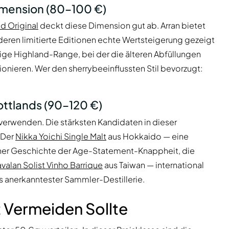
dimension (80–100 €)
d Original
deckt diese Dimension gut ab. Arran bietet
 deren limitierte Editionen echte Wertsteigerung gezeigt
stige Highland-Range, bei der die älteren Abfüllungen
ionieren. Wer den sherrybeeinflussten Stil bevorzugt:
ottlands (90–120 €)
 verwenden. Die stärksten Kandidaten in dieser
 Der
Nikka Yoichi Single Malt
aus Hokkaido — eine
iner Geschichte der Age-Statement-Knappheit, die
valan Solist Vinho Barrique
aus Taiwan — international
s anerkanntester Sammler-Destillerie.
 Vermeiden Sollte