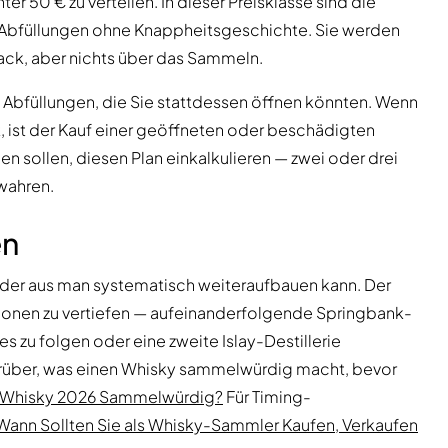
r 50 € zu verteilen. In dieser Preisklasse sind die
 Abfüllungen ohne Knappheitsgeschichte. Sie werden
ack, aber nichts über das Sammeln.
 Abfüllungen, die Sie stattdessen öffnen könnten. Wenn
t, ist der Kauf einer geöffneten oder beschädigten
n sollen, diesen Plan einkalkulieren — zwei oder drei
wahren.
en
on der aus man systematisch weiteraufbauen kann. Der
itionen zu vertiefen — aufeinanderfolgende Springbank-
 zu folgen oder eine zweite Islay-Destillerie
arüber, was einen Whisky sammelwürdig macht, bevor
 Whisky 2026 Sammelwürdig?
Für Timing-
Wann Sollten Sie als Whisky-Sammler Kaufen, Verkaufen