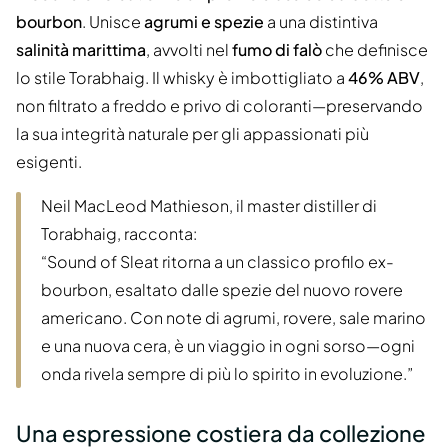
bourbon
. Unisce
agrumi e spezie
a una distintiva
salinità marittima
, avvolti nel
fumo di falò
che definisce
lo stile Torabhaig. Il whisky è imbottigliato a
46% ABV
,
non filtrato a freddo e privo di coloranti—preservando
la sua integrità naturale per gli appassionati più
esigenti.
Neil MacLeod Mathieson, il master distiller di
Torabhaig, racconta:
“Sound of Sleat ritorna a un classico profilo ex-
bourbon, esaltato dalle spezie del nuovo rovere
americano. Con note di agrumi, rovere, sale marino
e una nuova cera, è un viaggio in ogni sorso—ogni
onda rivela sempre di più lo spirito in evoluzione.”
Una espressione costiera da collezione